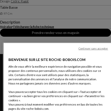
Design
Cédric Ragot
Table Basse
∅. 97 Cm
Description
Voir plus
Télécharger la fiche technique
Prendre rendez-vous en magasin
Continuer sans accepter
BIENVENUE SUR LE SITE ROCHE-BOBOIS.COM
Afin de vous offrir la meilleure expérience de navigation possible et vous
proposer des contenus personnalisés, nous utilisons des cookies sur ce
site. Certains d’entre eux sont utilisés pour des statistiques, la
personnalisation des annonces et l'analyse de notre communication.
Nous ne partageons jamais ces données avec d’autres marques.
Vous pouvez accepter tous les cookies en cliquant sur « Tout accepter et
continuer » ou bien gérer vos préférences en cliquant sur « Paramétrer les
cookies ».
Vous pouvez à tout moment modifier vos préférences en bas de toutes les
pages du site roche-bobois.com.