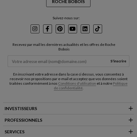
ROCHE BOBOIS
Suivez-nous sur:
Instagram
Facebook
Pinterest
Youtube
LinkedIn
TikTok
Recevez par mail les dernières actualités et les offres de Roche
Bobois
S'inscrire
En inscrivant votre adresse dans la case ci dessus, vous consentez à
recevoir nos propositions par e-mail et acceptez que vos données soient
traitées conformément à nos
Conditions d'utilisation
et à notre
Politique
de confidentialité
.
INVESTISSEURS
PROFESSIONNELS
SERVICES