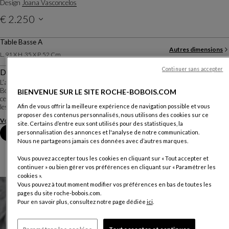
Design
Joana Vasconcelos
€ 2.250
Prix hors livraison, valable au Luxembourg.
Table Basse A
Autres dimensions
L. 91 X H. 35 X P. 52 Cm
Continuer sans accepter
Description
L’artiste et plasticienne portugaise Joana Vasconcelos a imaginé pour Roche
Bobois la collection Bombom. Conçues pour l’intérieur comme pour l’extérieur,
BIENVENUE SUR LE SITE ROCHE-BOBOIS.COM
ce sont des formes gourmandes et audacieuses dans lesquelles on retrouve
Afin de vous offrir la meilleure expérience de navigation possible et vous
les formes fluides, col...
proposer des contenus personnalisés, nous utilisons des cookies sur ce
Voir plus
Télécharger la fiche technique
site. Certains d’entre eux sont utilisés pour des statistiques, la
personnalisation des annonces et l'analyse de notre communication.
Prendre rendez-vous en magasin
Nous ne partageons jamais ces données avec d’autres marques.
Vous pouvez accepter tous les cookies en cliquant sur « Tout accepter et
continuer » ou bien gérer vos préférences en cliquant sur « Paramétrer les
cookies ».
Vous pouvez à tout moment modifier vos préférences en bas de toutes les
pages du site roche-bobois.com.
Pour en savoir plus, consultez notre page dédiée
ici
.