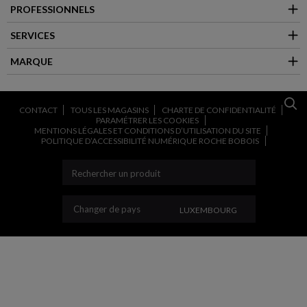
PROFESSIONNELS
SERVICES
MARQUE
CONTACT
TOUS LES MAGASINS
CHARTE DE CONFIDENTIALITÉ
PARAMÉTRER LES COOKIES
MENTIONS LÉGALES ET CONDITIONS D’UTILISATION DU SITE
POLITIQUE D’ACCESSIBILITÉ NUMÉRIQUE ROCHE BOBOIS
CHANGER DE PAYS
Changer de pays
LUXEMBOURG