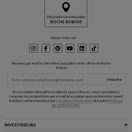
TROUVER UN MAGASIN
ROCHE BOBOIS
Suivez-nous sur:
Instagram
Facebook
Pinterest
Youtube
LinkedIn
TikTok
Recevez par mail les dernières actualités et les offres de Roche
Bobois
S'inscrire
En inscrivant votre adresse dans la case ci dessus, vous consentez à
recevoir nos propositions par e-mail et acceptez que vos données soient
traitées conformément à nos
Conditions d'utilisation
et à notre
Politique
de confidentialité
.
INVESTISSEURS