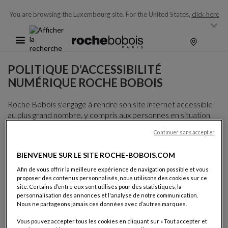
You are browsing the Luxembourg site.
For the United States,
click here
POLITIQUE D’ACCESSIBILITÉ
NUMÉRIQUE ROCHE BOBOIS
Roche Bobois s'engage à rendre son site internet accessible
au plus grand nombre, y compris aux personnes en situation
de handicap. Roche Bobois s'efforce de respecter les normes
Continuer sans accepter
reconnues en matière d’accessibilité numérique, notamment
les
Web Content Accessibility Guidelines (WCAG) 2.1
BIENVENUE SUR LE SITE ROCHE-BOBOIS.COM
Level AA
, éditées par le
World Wide Web Consortium
(W3C)
.
Afin de vous offrir la meilleure expérience de navigation possible et vous
proposer des contenus personnalisés, nous utilisons des cookies sur ce
Actions mises en oeuvre :
site. Certains d’entre eux sont utilisés pour des statistiques, la
personnalisation des annonces et l'analyse de notre communication.
Nous ne partageons jamais ces données avec d’autres marques.
Réalisation d'audits d'accessibilité annuels par des
consultants spécialisés ;
Vous pouvez accepter tous les cookies en cliquant sur « Tout accepter et