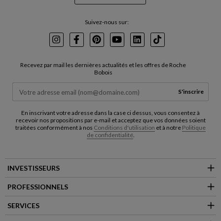
Suivez-nous sur:
Instagram
Facebook
Pinterest
Youtube
LinkedIn
TikTok
Recevez par mail les dernières actualités et les offres de Roche
Bobois
S'inscrire
En inscrivant votre adresse dans la case ci dessus, vous consentez à
recevoir nos propositions par e-mail et acceptez que vos données soient
traitées conformément à nos
Conditions d'utilisation
et à notre
Politique
de confidentialité
.
INVESTISSEURS
PROFESSIONNELS
SERVICES