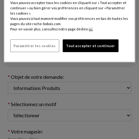
Vous pouvez accepter tous les cookies en cliquant sur « Tout accepter et
continuer » ou bien gérer vos préférences en cliquant sur « Paramétrer
les cookies ».
Vous pouvez à tout moment modifier vos préférences en bas de toutes les
Adresse e-mail: (nom@domaine.com)
pages du site roche-bobois.com.
Pour en savoir plus, consultez notre page dédiée
ici
.
Paramétrer les cookies
Tout accepter et continuer
Numéro de téléphone: (optionnel)
Objet de votre demande:
Sélectionnez un motif
Votre magasin: