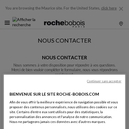
You are browsing the Maurice site.
For the United States,
click here
NOUS CONTACTER
NOUS CONTACTER
Nous sommes à votre disposition pour répondre à vos questions.
Merci de bien vouloir complèter le formulaire, nous vous répondrons
rapidement.
Sauf indication contraire, tous les champs sont obligatoires.
Continuer sans accepter
BIENVENUE SUR LE SITE ROCHE-BOBOIS.COM
Nom:
Afin de vous offrir la meilleure expérience de navigation possible et vous
proposer des contenus personnalisés, nous utilisons des cookies sur ce
site. Certains d’entre eux sont utilisés pour des statistiques, la
personnalisation des annonces et l'analyse de notre communication.
Nous ne partageons jamais ces données avec d’autres marques.
Prénom: