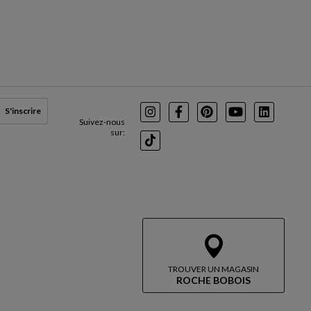
S'inscrire
Instagram
Facebook
Pinterest
Youtube
LinkedIn
Suivez-nous
sur:
TikTok
TROUVER UN MAGASIN
ROCHE BOBOIS