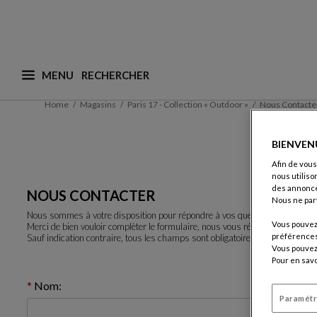
MENU
Que recherchez-vous ? (nous adaptons les suggesti
Home
Magasins
Paris 17 - Collection « Outdoor »
Nous Contacte
BIENVEN
Afin de vous
nous utiliso
des annonce
NOUS CONTACTER
Nous ne par
Nous sommes à votre disposition pour répondre à vos questions.
Vous pouvez 
Merci de bien vouloir complèter le formulaire, nous vous répondrons rapid
préférences 
Sauf indication contraire, tous les champs sont obligatoires.
Vous pouvez 
Pour en savo
Nom:
Paramétr