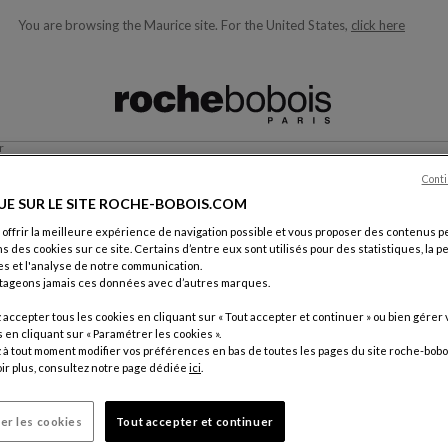
You are browsing the Maurice site.
For the United States,
click here
ons en fonction de ce que vous recherchez)
r
Conti
NOUS CONTACTER
UE SUR LE SITE ROCHE-BOBOIS.COM
 offrir la meilleure expérience de navigation possible et vous proposer des contenus p
ns des cookies sur ce site. Certains d’entre eux sont utilisés pour des statistiques, la 
s et l'analyse de notre communication.
tageons jamais ces données avec d’autres marques.
accepter tous les cookies en cliquant sur « Tout accepter et continuer » ou bien gérer 
ement.
en cliquant sur « Paramétrer les cookies ».
Par cour
à tout moment modifier vos préférences en bas de toutes les pages du site roche-bobo
ir plus, consultez notre page dédiée
ici
.
Service C
18, rue d
75012 Pa
er les cookies
Tout accepter et continuer
France