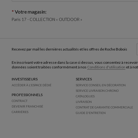
Votre magasin:
Paris 17 - COLLECTION « OUTDOOR »
Recevez par mail les dernières actualités et les offres de Roche Bobois
En inscrivant votre adresse dans la case ci dessus, vous consentez à recevoir
données soient traitées conformément à nos
Conditions d'utilisation
et à no
INVESTISSEURS
SERVICES
ACCÉDER À L'ESPACE DÉDIÉ
SERVICE CONSEIL EN DÉCORATION
SERVICE LIVRAISON CHRONO
PROFESSIONNELS
CATALOGUES
CONTRACT
LIVRAISON
DEVENIR FRANCHISÉ
CONTRAT DE GARANTIE COMMERCIALE
CARRIÈRES
GUIDE D'ENTRETIEN