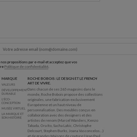
 nos propositions par e-mail et acceptez que vos
tre
Politique de confidentialité
.
MARQUE
ROCHE BOBOIS : LE DESIGN ET LE
FRENCH
ART DE VIVRE.
VALEURS
Dans chacun de ses 265 magasins dans le
DÉVELOPPEMENT
DURABLE
monde, Roche Bobois propose des collections
L'ÉCO-
originales, une fabrication exclusivement
CONCEPTION
Européenne et un haut niveau de
MUSÉE VIRTUEL
personnalisation. Des meubles conçus en
LA MARQUE ET
collaboration avec des designers et des
SON HISTOIRE
artistes de renom (Marcel Wanders, Kenzo
Takada, Ora Ito, Sacha Lakic, Christophe
Delcourt, Stephen Burks, Joana Vasconcelos...)
et de grandes Maisons de couture (Jean Paul