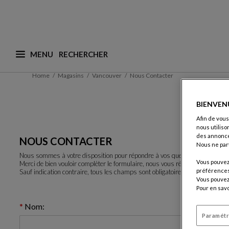
MENU
Que recherchez-vous ? (nous adaptons les suggesti
Home
Magasins
Vancouver
Nous Contacter
BIENVEN
Afin de vous
nous utiliso
des annonce
NOUS CONTACTER
Nous ne par
Nous sommes à votre disposition pour répondre à vos questions.
Vous pouvez 
Merci de bien vouloir complèter le formulaire, nous vous répondrons rapid
préférences 
Sauf indication contraire, tous les champs sont obligatoires.
Vous pouvez 
Pour en savo
Nom:
Paramétr