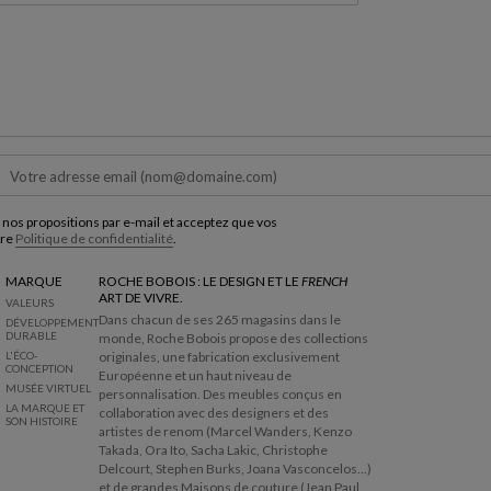
 nos propositions par e-mail et acceptez que vos
tre
Politique de confidentialité
.
MARQUE
ROCHE BOBOIS : LE DESIGN ET LE
FRENCH
ART DE VIVRE.
VALEURS
Dans chacun de ses 265 magasins dans le
DÉVELOPPEMENT
DURABLE
monde, Roche Bobois propose des collections
L'ÉCO-
originales, une fabrication exclusivement
CONCEPTION
Européenne et un haut niveau de
MUSÉE VIRTUEL
personnalisation. Des meubles conçus en
LA MARQUE ET
collaboration avec des designers et des
SON HISTOIRE
artistes de renom (Marcel Wanders, Kenzo
Takada, Ora Ito, Sacha Lakic, Christophe
Delcourt, Stephen Burks, Joana Vasconcelos...)
et de grandes Maisons de couture (Jean Paul