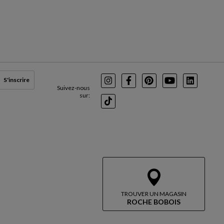
S'inscrire
Instagram
Facebook
Pinterest
Youtube
LinkedIn
Suivez-nous
sur:
TikTok
TROUVER UN MAGASIN
ROCHE BOBOIS