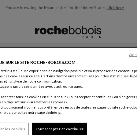
You are browsing the Maurice site.
For the United States,
click here
ons en fonction de ce que vous recherchez)
Conti
NOUS CONTACTER
UE SUR LE SITE ROCHE-BOBOIS.COM
 offrir la meilleure expérience de navigation possible et vous proposer des contenus p
ns des cookies sur ce site. Certains d’entre eux sont utilisés pour des statistiques, la 
s et l'analyse de notre communication.
tageons jamais ces données avec d’autres marques.
accepter tous les cookies en cliquant sur « Tout accepter et continuer » ou bien gérer 
ement.
en cliquant sur « Paramétrer les cookies ».
Par cour
à tout moment modifier vos préférences en bas de toutes les pages du site roche-bobo
ir plus, consultez notre page dédiée
ici
.
Service C
18, rue d
75012 Pa
er les cookies
Tout accepter et continuer
France