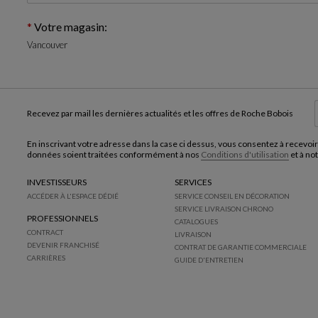
Votre magasin:
Vancouver
Recevez par mail les dernières actualités et les offres de Roche Bobois
En inscrivant votre adresse dans la case ci dessus, vous consentez à recevoir
données soient traitées conformément à nos
Conditions d'utilisation
et à no
INVESTISSEURS
SERVICES
ACCÉDER À L'ESPACE DÉDIÉ
SERVICE CONSEIL EN DÉCORATION
SERVICE LIVRAISON CHRONO
PROFESSIONNELS
CATALOGUES
CONTRACT
LIVRAISON
DEVENIR FRANCHISÉ
CONTRAT DE GARANTIE COMMERCIALE
CARRIÈRES
GUIDE D'ENTRETIEN