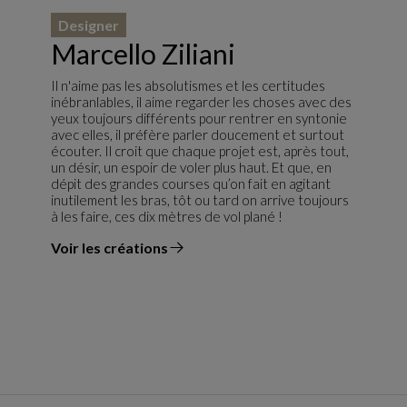
Designer
Marcello Ziliani
Il n'aime pas les absolutismes et les certitudes
inébranlables, il aime regarder les choses avec des
yeux toujours différents pour rentrer en syntonie
avec elles, il préfère parler doucement et surtout
écouter. Il croit que chaque projet est, après tout,
un désir, un espoir de voler plus haut. Et que, en
dépit des grandes courses qu’on fait en agitant
inutilement les bras, tôt ou tard on arrive toujours
à les faire, ces dix mètres de vol plané !
Voir les créations
du designer