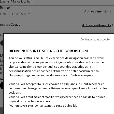
Design
Marcello Ziliani
Bridge
Autres dimensions
L. 60 X H. 81 X P. 53 Cm
Coque
Bridge :
Autres revêtements
Coloris :
Beige Laque grainée
Continuer sans accepter
Autres coloris
+2
BIENVENUE SUR LE SITE ROCHE-BOBOIS.COM
Description
Afin de vous offrir la meilleure expérience de navigation possible et vous
Le designer Marcello Ziliani a conçu Chistera comme une série de déclinaisons
proposer des contenus personnalisés, nous utilisons des cookies sur ce
autour d'une magnifique coque en fonte d'aluminium poli ou laqué: chaise et
site. Certains d’entre eux sont utilisés pour des statistiques, la
bridge viennent ainsi sur des pieds en hêtre massif ou sur différents types de
personnalisation des annonces et l'analyse de notre communication.
piètement central...
Nous ne partageons jamais ces données avec d’autres marques.
Voir plus
Télécharger la fiche technique
Vous pouvez accepter tous les cookies en cliquant sur « Tout accepter et
Prendre rendez-vous en magasin
continuer » ou bien gérer vos préférences en cliquant sur « Paramétrer les
cookies ».
Vous pouvez à tout moment modifier vos préférences en bas de toutes les
pages du site roche-bobois.com.
Pour en savoir plus, consultez notre page dédiée
ici
.