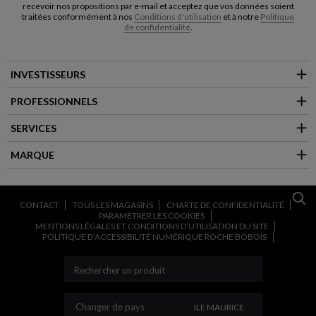
recevoir nos propositions par e-mail et acceptez que vos données soient
traitées conformément à nos
Conditions d'utilisation
et à notre
Politique
de confidentialité
.
INVESTISSEURS
PROFESSIONNELS
SERVICES
MARQUE
CONTACT
TOUS LES MAGASINS
CHARTE DE CONFIDENTIALITÉ
PARAMÉTRER LES COOKIES
MENTIONS LÉGALES ET CONDITIONS D’UTILISATION DU SITE
POLITIQUE D’ACCESSIBILITÉ NUMÉRIQUE ROCHE BOBOIS
CHANGER DE PAYS
Changer de pays
ILE MAURICE