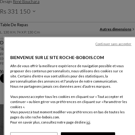
Design
René Bouchara
Rs 331 150
Prix TVA inclus, livraison et installation valables uniquement à l’Ile Maurice (hors
Table De Repas
Rodrigues)
Autres dimensions
L. 130 X H. 74 X P. 130 Cm
Description
Continuer sans accepter
Signée René Bouchara, Diapo est une table tout verre. Le piétement, dévoilé
par la limpidité du plateau en extra-clair, est un assemblage de pièces de verre
BIENVENUE SUR LE SITE ROCHE-BOBOIS.COM
collées, qui apparait comme une sculpture abstraite. Un jeu de teintes, de
reflets et de tran...
Afin de vous offrir la meilleure expérience de navigation possible et vous
Voir plus
Télécharger la fiche technique
proposer des contenus personnalisés, nous utilisons des cookies sur ce
site. Certains d’entre eux sont utilisés pour des statistiques, la
Prendre rendez-vous en magasin
personnalisation des annonces et l'analyse de notre communication.
Nous ne partageons jamais ces données avec d’autres marques.
Vous pouvez accepter tous les cookies en cliquant sur « Tout accepter et
continuer » ou bien gérer vos préférences en cliquant sur « Paramétrer les
cookies ».
Vous pouvez à tout moment modifier vos préférences en bas de toutes les
pages du site roche-bobois.com.
Pour en savoir plus, consultez notre page dédiée
ici
.