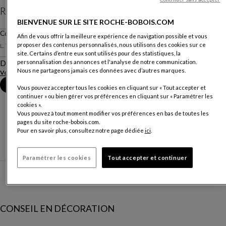
Rs 18 730
BIENVENUE SUR LE SITE ROCHE-BOBOIS.COM
Prix TVA inclus, livraison et installation valables uniquement à l’Ile Maurice (hors
Coussin
Afin de vous offrir la meilleure expérience de navigation possible et vous
Rodrigues)
proposer des contenus personnalisés, nous utilisons des cookies sur ce
L. 70 X H. 50 X P. 70 Cm
site. Certains d’entre eux sont utilisés pour des statistiques, la
Description
personnalisation des annonces et l'analyse de notre communication.
Nous ne partageons jamais ces données avec d’autres marques.
Voir plus
Prendre rendez-vous en magasin
Vous pouvez accepter tous les cookies en cliquant sur « Tout accepter et
continuer » ou bien gérer vos préférences en cliquant sur « Paramétrer les
cookies ».
Vous pouvez à tout moment modifier vos préférences en bas de toutes les
pages du site roche-bobois.com.
Pour en savoir plus, consultez notre page dédiée
ici
.
Paramétrer les cookies
Tout accepter et continuer
CONSEIL EN DÉCORATION