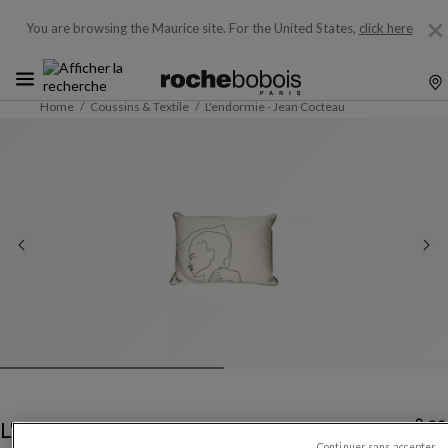
You are browsing the Maurice site.
For the United States,
click here
Home
Coussins & Textile
L'endormie - Jean Cocteau
L'endormie - Jean Cocteau
Continuer sans accepter