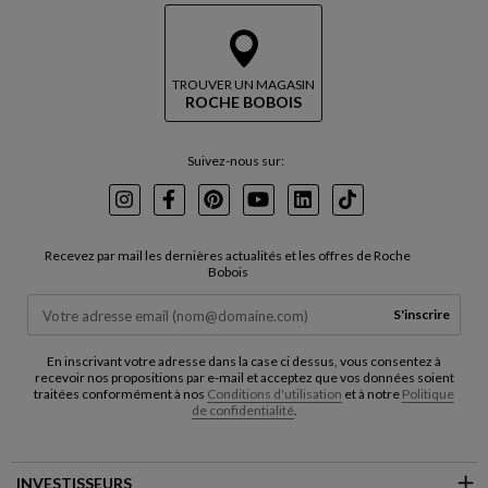
TROUVER UN MAGASIN
ROCHE BOBOIS
Suivez-nous sur:
Instagram
Facebook
Pinterest
Youtube
LinkedIn
TikTok
Recevez par mail les dernières actualités et les offres de Roche
Bobois
S'inscrire
En inscrivant votre adresse dans la case ci dessus, vous consentez à
recevoir nos propositions par e-mail et acceptez que vos données soient
traitées conformément à nos
Conditions d'utilisation
et à notre
Politique
de confidentialité
.
INVESTISSEURS