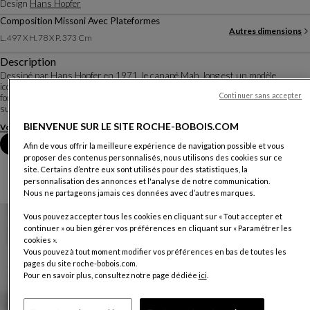
Design
Hans Hopfer
Composition Missoni Avec Plateformes
Autres dimensions
L. 497 X H. 78 X P. 373 Cm
Description
Dessiné par Hans Hopfer en 1971, le canapé Mah Jong est un modèle
iconique des collections Roche Bobois, qui revendique une totale liberté de
Continuer sans accepter
forme et de fonction. À partir de trois éléments simples, juxtaposés ou
superposés, le Mah Jong permet toute...
BIENVENUE SUR LE SITE ROCHE-BOBOIS.COM
Voir plus
Télécharger la fiche technique
Prendre rendez-vous en magasin
Afin de vous offrir la meilleure expérience de navigation possible et vous
proposer des contenus personnalisés, nous utilisons des cookies sur ce
site. Certains d’entre eux sont utilisés pour des statistiques, la
personnalisation des annonces et l'analyse de notre communication.
Nous ne partageons jamais ces données avec d’autres marques.
Vous pouvez accepter tous les cookies en cliquant sur « Tout accepter et
continuer » ou bien gérer vos préférences en cliquant sur « Paramétrer les
cookies ».
Vous pouvez à tout moment modifier vos préférences en bas de toutes les
pages du site roche-bobois.com.
Pour en savoir plus, consultez notre page dédiée
ici
.