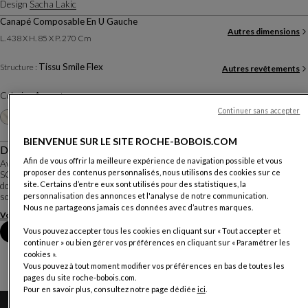
Design
Sacha Lakic
Canapé Composable En U Gauche
Autres dimensions
L. 438 X H. 85 X P. 270 Cm
Tissu Smile Flex
Structure :
Autres revêtements
Coloris :
Avocat
Continuer sans accepter
Autres coloris
+20
BIENVENUE SUR LE SITE ROCHE-BOBOIS.COM
Description
Afin de vous offrir la meilleure expérience de navigation possible et vous
Avec ses courbes généreuses et son allure sculpturale, le canapé composable
proposer des contenus personnalisés, nous utilisons des cookies sur ce
SCRIPT réinvente les codes de la détente. Ses lignes gourmandes et ses
site. Certains d’entre eux sont utilisés pour des statistiques, la
dossiers enveloppants dessinent un espace de vie à la fois ludique et
sophistiqué. Une invitation au lâ...
personnalisation des annonces et l'analyse de notre communication.
Nous ne partageons jamais ces données avec d’autres marques.
Voir plus
Télécharger la fiche technique
Prendre rendez-vous en magasin
Vous pouvez accepter tous les cookies en cliquant sur « Tout accepter et
continuer » ou bien gérer vos préférences en cliquant sur « Paramétrer les
cookies ».
Vous pouvez à tout moment modifier vos préférences en bas de toutes les
pages du site roche-bobois.com.
Pour en savoir plus, consultez notre page dédiée
ici
.