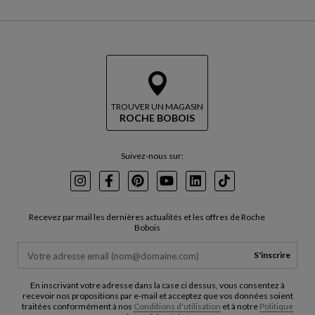
TROUVER UN MAGASIN
ROCHE BOBOIS
Suivez-nous sur:
Instagram
Facebook
Pinterest
Youtube
LinkedIn
TikTok
Recevez par mail les dernières actualités et les offres de Roche
Bobois
S'inscrire
En inscrivant votre adresse dans la case ci dessus, vous consentez à
recevoir nos propositions par e-mail et acceptez que vos données soient
traitées conformément à nos
Conditions d'utilisation
et à notre
Politique