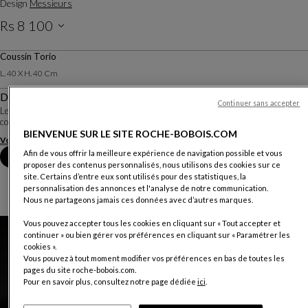
Design
Messieurs
Rs 8 100
Prix TVA inclus, livraison et installation valables uniquement à l’Ile Maurice (hors
Coussin Torio
Rodrigues)
L. 40 X H. 40 Cm
Description
Continuer sans accepter
Les designers Messieurs déclinent une collection de coussins reprenant les
codes couleurs et les motifs d'inspiration japonisante du tapis Yumi.
BIENVENUE SUR LE SITE ROCHE-BOBOIS.COM
Voir plus
Afin de vous offrir la meilleure expérience de navigation possible et vous
Prendre rendez-vous en magasin
proposer des contenus personnalisés, nous utilisons des cookies sur ce
site. Certains d’entre eux sont utilisés pour des statistiques, la
personnalisation des annonces et l'analyse de notre communication.
Nous ne partageons jamais ces données avec d’autres marques.
Vous pouvez accepter tous les cookies en cliquant sur « Tout accepter et
continuer » ou bien gérer vos préférences en cliquant sur « Paramétrer les
cookies ».
Vous pouvez à tout moment modifier vos préférences en bas de toutes les
pages du site roche-bobois.com.
Pour en savoir plus, consultez notre page dédiée
ici
.