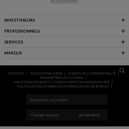
de confidentialité
.
INVESTISSEURS
PROFESSIONNELS
SERVICES
MARQUE
CONTACT
TOUS LES MAGASINS
CHARTE DE CONFIDENTIALITÉ
PARAMÉTRER LES COOKIES
MENTIONS LÉGALES ET CONDITIONS D’UTILISATION DU SITE
POLITIQUE D’ACCESSIBILITÉ NUMÉRIQUE ROCHE BOBOIS
CHANGER DE PAYS
Changer de pays
ILE MAURICE