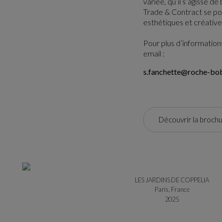
variée, qu’il s’agisse 
Trade & Contract se pos
esthétiques et créative
Pour plus d’informations
email :
s.fanchette@roche-bo
Découvrir la broch
LES JARDINS DE COPPELIA
Paris, France
2025