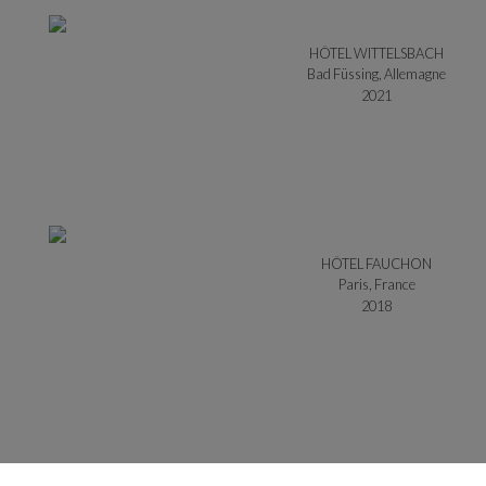
HÔTEL WITTELSBACH
Bad Füssing, Allemagne
2021
HÔTEL FAUCHON
Paris, France
2018