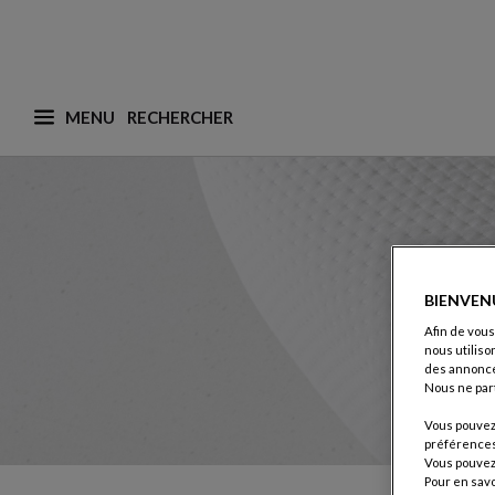
MENU
Que recherchez-vous ? (nous adaptons les suggesti
BIENVEN
Afin de vous
nous utiliso
des annonce
Nous ne par
Vous pouvez 
préférences 
Vous pouvez 
Pour en savo