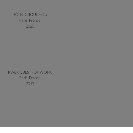
HÔTEL CHOUCHOU
Paris, France
2020
KWERK, BEST FOR WORK
Paris, France
2017