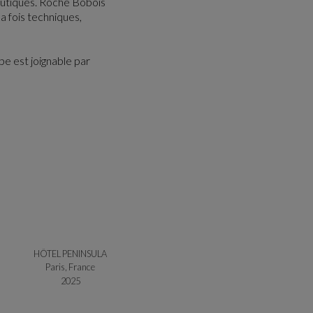
boutiques. Roche Bobois
a fois techniques,
pe est joignable par
HÔTEL PENINSULA
Paris, France
2025