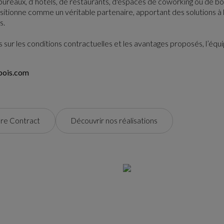
de bureaux, d’hôtels, de restaurants, d'espaces de coworking ou de 
itionne comme un véritable partenaire, apportant des solutions à l
s.
 sur les conditions contractuelles et les avantages proposés, l’équi
bois.com
ure Contract
Découvrir nos réalisations