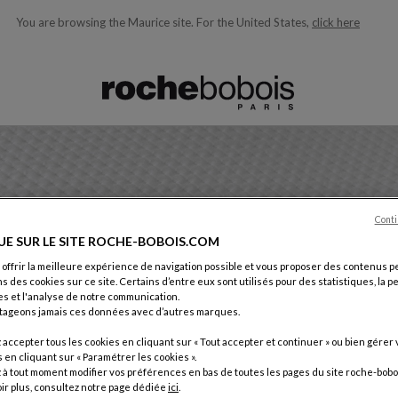
You are browsing the Maurice site.
For the United States,
click here
ons en fonction de ce que vous recherchez)
Conti
UE SUR LE SITE ROCHE-BOBOIS.COM
 offrir la meilleure expérience de navigation possible et vous proposer des contenus p
ns des cookies sur ce site. Certains d’entre eux sont utilisés pour des statistiques, la 
s et l'analyse de notre communication.
tageons jamais ces données avec d’autres marques.
accepter tous les cookies en cliquant sur « Tout accepter et continuer » ou bien gérer 
en cliquant sur « Paramétrer les cookies ».
à tout moment modifier vos préférences en bas de toutes les pages du site roche-bobo
ir plus, consultez notre page dédiée
ici
.