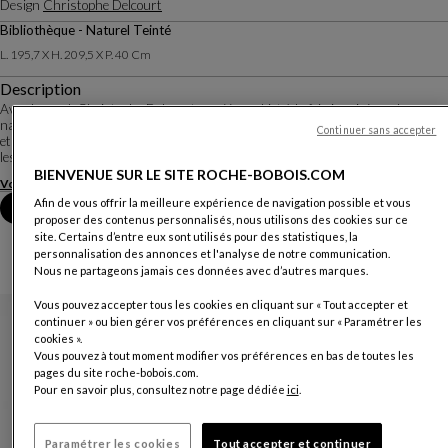
Design
Christophe Delcourt
Bibliothèque - Naturel Teinté
L. 195,7 X H. 209,5 X P. 40 Cm
Description
Avec Legend, Christophe Delcourt a créé un objet à la fois inspiré par la
nature et qui la respecte. Entièrement réalisée en assemblage de bois massif
Continuer sans accepter
et dans une pure logique d'éco-conception, chaque pièce est unique et conserve
les caractéristiques...
BIENVENUE SUR LE SITE ROCHE-BOBOIS.COM
Voir plus
Télécharger la fiche technique
Afin de vous offrir la meilleure expérience de navigation possible et vous
Prendre rendez-vous en magasin
proposer des contenus personnalisés, nous utilisons des cookies sur ce
site. Certains d’entre eux sont utilisés pour des statistiques, la
personnalisation des annonces et l'analyse de notre communication.
Nous ne partageons jamais ces données avec d’autres marques.
Vous pouvez accepter tous les cookies en cliquant sur « Tout accepter et
continuer » ou bien gérer vos préférences en cliquant sur « Paramétrer les
cookies ».
Vous pouvez à tout moment modifier vos préférences en bas de toutes les
pages du site roche-bobois.com.
Pour en savoir plus, consultez notre page dédiée
ici
.
Paramétrer les cookies
Tout accepter et continuer