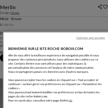
Merlin
Design
Alnoor
Miroir - Bronze
∅. 130 Cm
Description
Le miroir MERLIN est construit sur le principe de la déconstruction ! Entre
Continuer sans accepter
cubisme et Art Déco, ses facettes jouent avec les reflets et les matières, dans
plusieurs versions.
BIENVENUE SUR LE SITE ROCHE-BOBOIS.COM
Voir plus
Télécharger la fiche technique
Afin de vous offrir la meilleure expérience de navigation possible et vous
Prendre rendez-vous en magasin
proposer des contenus personnalisés, nous utilisons des cookies sur ce
site. Certains d’entre eux sont utilisés pour des statistiques, la
personnalisation des annonces et l'analyse de notre communication.
Nous ne partageons jamais ces données avec d’autres marques.
Vous pouvez accepter tous les cookies en cliquant sur « Tout accepter et
continuer » ou bien gérer vos préférences en cliquant sur « Paramétrer les
cookies ».
Vous pouvez à tout moment modifier vos préférences en bas de toutes les
pages du site roche-bobois.com.
Pour en savoir plus, consultez notre page dédiée
ici
.