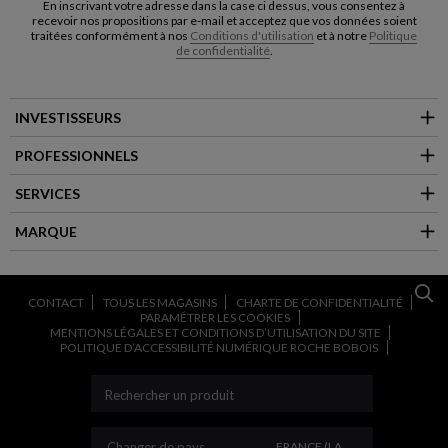
En inscrivant votre adresse dans la case ci dessus, vous consentez à
recevoir nos propositions par e-mail et acceptez que vos données soient
traitées conformément à nos
Conditions d'utilisation
et à notre
Politique
de confidentialité
.
INVESTISSEURS
PROFESSIONNELS
SERVICES
MARQUE
CONTACT
TOUS LES MAGASINS
CHARTE DE CONFIDENTIALITÉ
PARAMÉTRER LES COOKIES
MENTIONS LÉGALES ET CONDITIONS D’UTILISATION DU SITE
POLITIQUE D’ACCESSIBILITÉ NUMÉRIQUE ROCHE BOBOIS
CHANGER DE PAYS
Changer de pays
FRANCE (LA