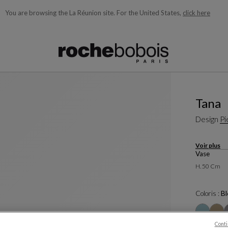
You are browsing the La Réunion site.
For the United States,
click here
ons en fonction de ce que vous recherchez)
Tana
Design
Pi
Voir plus
Vase
H. 50 Cm
Coloris :
Bl
Conti
Autres colo