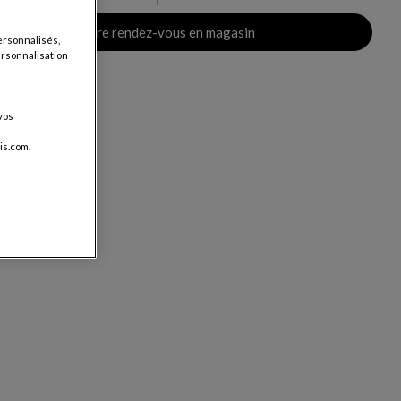
Prendre rendez-vous en magasin
ersonnalisés,
personnalisation
vos
is.com.