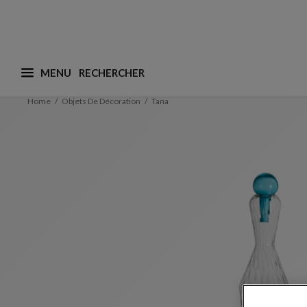
MENU
Que recherchez-vous ? (nous adaptons les suggesti
Home
Objets De Décoration
Tana