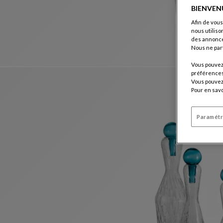
BIENVEN
Afin de vous
nous utiliso
des annonce
Nous ne par
Vous pouvez 
préférences 
Vous pouvez 
Pour en savo
Paramétr