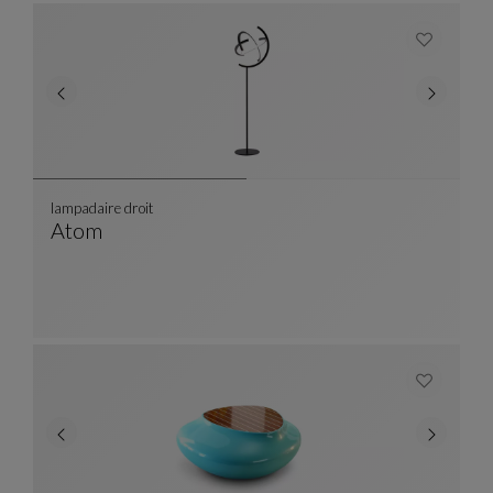
lampadaire droit
Atom
Lampadaire Droit
Voir La Description Complète