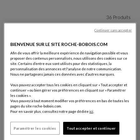
36 Produits
Continuer sans accepter
BIENVENUE SUR LE SITE ROCHE-BOBOIS.COM
Afin de vous offrir la meilleure expérience de navigation possible et vous
proposer des contenus personnalisés, nous utilisons des cookies sur ce
site. Certains d’entre eux sont utilisés pour des statistiques, la
personnalisation des annonces et l'analyse de notre communication.
Nous ne partageons jamais ces données avec d’autres marques.
Vous pouvez accepter tous les cookies en cliquant sur « Tout accepter et
continuer » ou bien gérer vos préférences en cliquant sur « Paramétrer
table basse xxs - laque chromée
les cookies ».
Cute Cut
Vous pouvez à tout moment modifier vos préférences en bas de toutes les
Table Basse Xxs - Laque Chromée
Voir La Description Complète
pages du site roche-bobois.com.
Pour en savoir plus, consultez notre page dédiée
ici
.
Paramétrer les cookies
Tout accepter et continuer