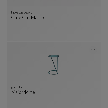
table basse xxs
Cute Cut Marine
Table Basse Xxs
Voir La Description Complète
gueridon o
Majordome
Gueridon O
Voir La Description Complète