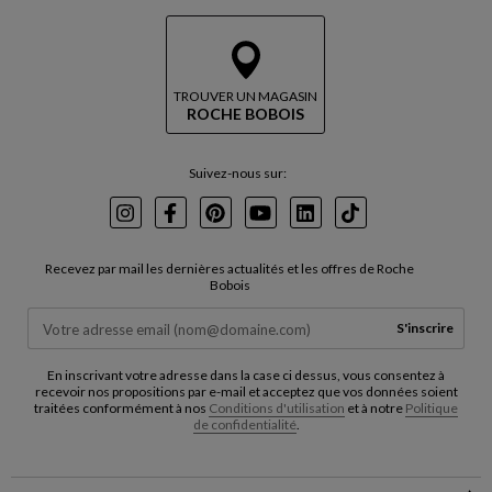
TROUVER UN MAGASIN
ROCHE BOBOIS
Suivez-nous sur:
Instagram
Facebook
Pinterest
Youtube
LinkedIn
TikTok
Recevez par mail les dernières actualités et les offres de Roche
Bobois
S'inscrire
En inscrivant votre adresse dans la case ci dessus, vous consentez à
recevoir nos propositions par e-mail et acceptez que vos données soient
traitées conformément à nos
Conditions d'utilisation
et à notre
Politique
de confidentialité
.