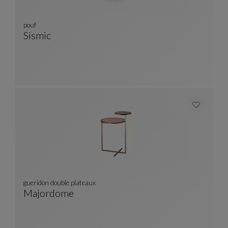
pouf
Sismic
Pouf
Voir La Description Complète
gueridon double plateaux
Majordome
Gueridon Double Plateaux
Voir La Description Complète