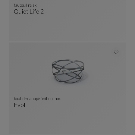
fauteuil relax
Quiet Life 2
Fauteuil Relax
Voir La Description Complète
bout de canapé finition inox
Evol
Bout De Canapé Finition Inox
Voir La Description Complète