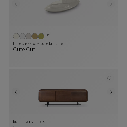
Autres coloris : 12 couleurs disponibles
+12
table basse xxl - laque brillante
Cute Cut
Table Basse Xxl - Laque Brillante
Voir La Description Complète
buffet - version bois