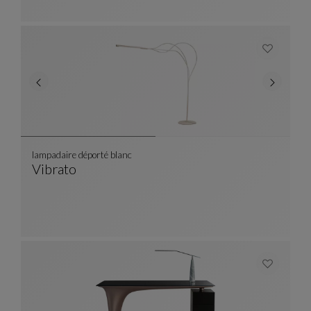
lampadaire déporté blanc
Vibrato
Lampadaire Déporté Blanc
Voir La Description Complète