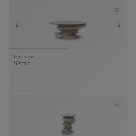
table basse
Sismic
Table Basse
Voir La Description Complète