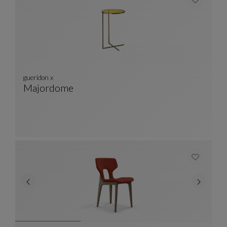
gueridon x
Majordome
Gueridon X
Voir La Description Complète