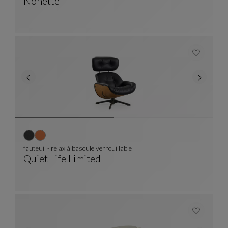
Nonette
Lampadaire
Voir La Description Complète
fauteuil - relax à bascule verrouillable
Quiet Life Limited
Fauteuil - Relax À Bascule Verrouillable
Voir La Description Complète