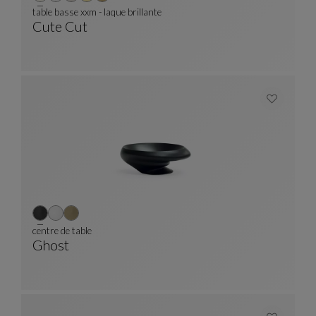
table basse xxm - laque brillante
Cute Cut
Table Basse Xxm - Laque Brillante
Voir La Description Complète
centre de table
Ghost
Centre De Table
Voir La Description Complète