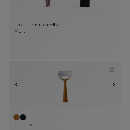
bureau - structure anodisée
Melt
Bureau - Structure Anodisée
Voir La Description Complète
lampadaire