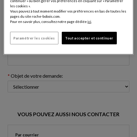
continuer » ou bien gérer vos préférences en cliquant sur « Paramétrer
les cookies ».
Vous pouvez à tout moment modifier vos préférences en bas de toutes les
pages du site roche-bobois.com.
Adresse e-mail: (nom@domaine.com)
Pour en savoir plus, consultez notre page dédiée
ici
.
Paramétrer les cookies
Tout accepter et continuer
Numéro de téléphone: (optionnel)
Objet de votre demande:
VOUS POUVEZ AUSSI NOUS CONTACTER
Par courrier