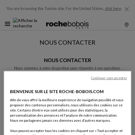
You are browsing the Tunisie site.
For the United States,
click here
NOUS CONTACTER
NOUS CONTACTER
Nous sommes à votre disposition pour répondre à vos questions.
Merci de bien vouloir complèter le formulaire, nous vous répondrons
rapidement.
Continuer sans accepter
Sauf indication contraire, tous les champs sont obligatoires.
BIENVENUE SUR LE SITE ROCHE-BOBOIS.COM
Afin de vous offrir la meilleure expérience de navigation possible et vous
Nom:
proposer des contenus personnalisés, nous utilisons des cookies sur ce
site. Certains d’entre eux sont utilisés pour des statistiques, la
personnalisation des annonces et l'analyse de notre communication.
Nous ne partageons jamais ces données avec d’autres marques.
Prénom:
Vous pouvez accepter tous les cookies en cliquant sur « Tout accepter et