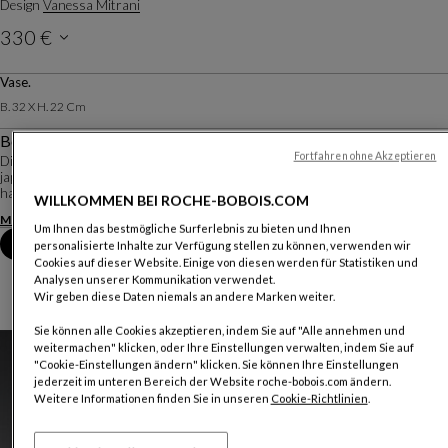
Design
Vanessa Mitrani
330 €
Vase.
B. 32 X H. 22 Cm
Beschreibung
Fortfahren ohne Akzeptieren
Die Vasenkollektion No Limit lässt uns mit ihren Porzellanfischen in ein
japanisches Universum eintauchen, das sich Vanessa Mitrani ausgedacht
hat.
WILLKOMMEN BEI ROCHE-BOBOIS.COM
Mehr anzeigen
Produktinformationen herunterladen
Um Ihnen das bestmögliche Surferlebnis zu bieten und Ihnen
Termin im Geschäft vereinbaren
personalisierte Inhalte zur Verfügung stellen zu können, verwenden wir
Cookies auf dieser Website. Einige von diesen werden für Statistiken und
Analysen unserer Kommunikation verwendet.
Wir geben diese Daten niemals an andere Marken weiter.
Sie können alle Cookies akzeptieren, indem Sie auf "Alle annehmen und
weitermachen" klicken, oder Ihre Einstellungen verwalten, indem Sie auf
"Cookie-Einstellungen ändern" klicken. Sie können Ihre Einstellungen
jederzeit im unteren Bereich der Website roche-bobois.com ändern.
Weitere Informationen finden Sie in unseren
Cookie-Richtlinien
.