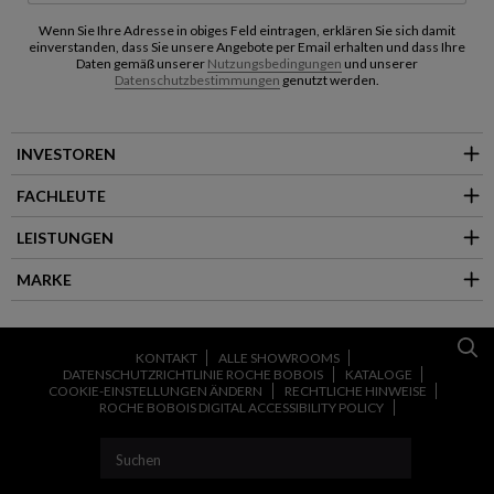
Wenn Sie Ihre Adresse in obiges Feld eintragen, erklären Sie sich damit
einverstanden, dass Sie unsere Angebote per Email erhalten und dass Ihre
Daten gemäß unserer
Nutzungsbedingungen
und unserer
Datenschutzbestimmungen
genutzt werden.
INVESTOREN
FACHLEUTE
LEISTUNGEN
MARKE
KONTAKT
ALLE SHOWROOMS
DATENSCHUTZRICHTLINIE ROCHE BOBOIS
KATALOGE
COOKIE-EINSTELLUNGEN ÄNDERN
RECHTLICHE HINWEISE
ROCHE BOBOIS DIGITAL ACCESSIBILITY POLICY