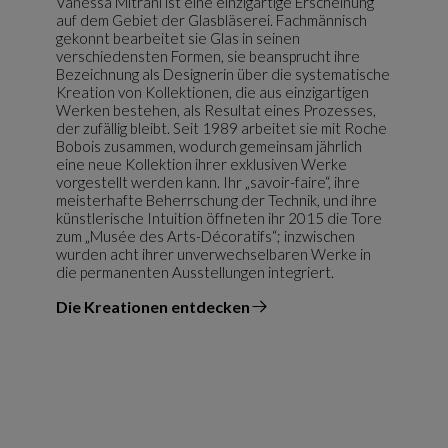
Vanessa Mitrani ist eine einzigartige Erscheinung
auf dem Gebiet der Glasbläserei. Fachmännisch
gekonnt bearbeitet sie Glas in seinen
verschiedensten Formen, sie beansprucht ihre
Bezeichnung als Designerin über die systematische
Kreation von Kollektionen, die aus einzigartigen
Werken bestehen, als Resultat eines Prozesses,
der zufällig bleibt. Seit 1989 arbeitet sie mit Roche
Bobois zusammen, wodurch gemeinsam jährlich
eine neue Kollektion ihrer exklusiven Werke
vorgestellt werden kann. Ihr „savoir-faire“, ihre
meisterhafte Beherrschung der Technik, und ihre
künstlerische Intuition öffneten ihr 2015 die Tore
zum „Musée des Arts-Décoratifs“; inzwischen
wurden acht ihrer unverwechselbaren Werke in
die permanenten Ausstellungen integriert.
Die Kreationen entdecken
vom Designer