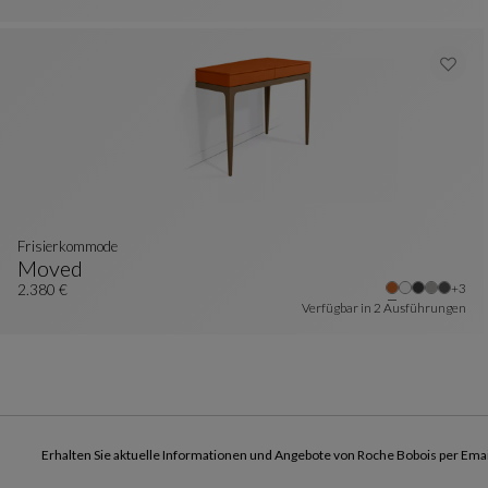
Frisierkommode
Moved
Weite
+3
Frisierkommode
Siehe Vollständige Beschreibung
2.380 €
Verfügbar in
2 Ausführungen
Erhalten Sie aktuelle Informationen und Angebote von Roche Bobois per Emai