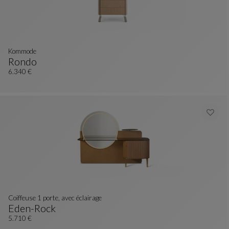
Kommode
Rondo
Kommode
Siehe Vollständige Beschreibung
6.340 €
Coiffeuse 1 porte, avec éclairage
Eden-Rock
Coiffeuse 1 Porte, Avec Éclairage
Siehe Vollständige Beschreibung
5.710 €