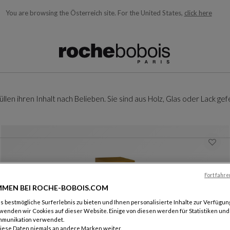
You are browsing the Österreich site.
For the United States,
click here
ngezeigt und laufend aktualisiert, während Sie den Suchbegriff e
n ihren Inhalt nach Belieben. Sie sind aus Holz, Glas oder Lack gefer
Fortfahre
MEN BEI ROCHE-BOBOIS.COM
 bestmögliche Surferlebnis zu bieten und Ihnen personalisierte Inhalte zur Verfügung
wenden wir Cookies auf dieser Website. Einige von diesen werden für Statistiken un
mmunikation verwendet.
nachttisch
iese Daten niemals an andere Marken weiter.