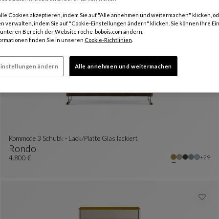
Intralog
alle Cookies akzeptieren, indem Sie auf "Alle annehmen und weitermachen" klicken, od
e Farben : 13 verfügbare farben
Nachttisch
Siehe Vollständige Beschreibung
1.790 €
n verwalten, indem Sie auf "Cookie-Einstellungen ändern" klicken. Sie können Ihre Ei
m unteren Bereich der Website roche-bobois.com ändern.
ormationen finden Sie in unseren
Cookie-Richtlinien
.
instellungen ändern
Alle annehmen und weitermachen
Kommode 3 Schubk - Lack/Platte Glas lackiert
Rondo
Weite
+29
Kommode 3 Schubk - Lack/Platte Glas Lackiert
Siehe Vollständige Beschreibung
4.800 €