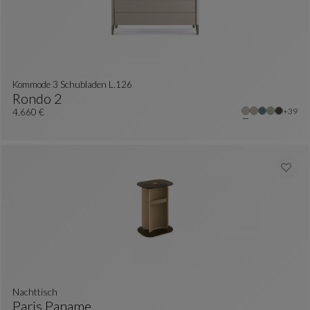
Kommode 3 Schubladen L.126
Rondo 2
Weite
+39
Kommode 3 Schubladen L.126
Siehe Vollständige Beschreibung
4.660 €
Nachttisch
Paris Paname
re Farben : 3 verfügbare farben