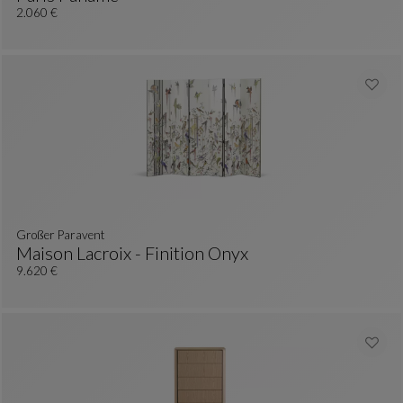
Nachttisch
Siehe Vollständige Beschreibung
2.060 €
Großer Paravent
Maison Lacroix - Finition Onyx
Großer Paravent
Siehe Vollständige Beschreibung
9.620 €