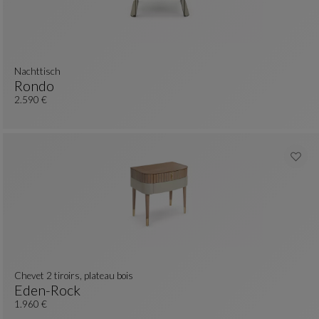
Nachttisch
Rondo
Nachttisch
Siehe Vollständige Beschreibung
2.590 €
Chevet 2 tiroirs, plateau bois
Eden-Rock
Chevet 2 Tiroirs, Plateau Bois
Siehe Vollständige Beschreibung
1.960 €