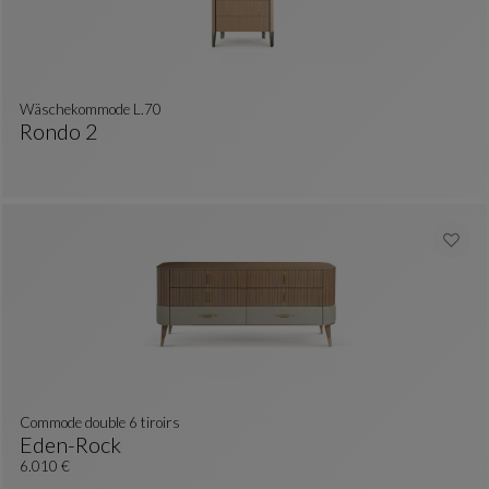
Wäschekommode L.70
Rondo 2
Wäschekommode L.70
Siehe Vollständige Beschreibung
Commode double 6 tiroirs
Eden-Rock
Commode Double 6 Tiroirs
Siehe Vollständige Beschreibung
6.010 €