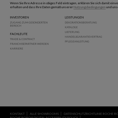
Wenn Sie Ihre Adresse in obiges Feld eintragen, erklären Sie sich damit ein
erhalten und dass Ihre Daten gemäß unserer
Nutzungsbedingungen
und uns
INVESTOREN
LEISTUNGEN
ZUGANG ZUM GESONDERTEN
DEKORATIONSBERATUNG
BEREICH
KATALOGE
LIEFERUNG
FACHLEUTE
HANDELSGARANTIEVERTRAG
TRADE & CONTRACT
PFLEGEANLEITUNG
FRANCHISEPARTNER WERDEN
KARRIERE
KONTAKT
ALLE SHOWROOMS
DATENSCHUTZRICHTLINIE ROCHE B
ROCHE BOBOIS DIGITAL ACCESSIBILITY POLICY