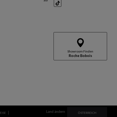
auf
TikTok
Showroom Finden
Roche Bobois
Land ändern
LAND ÄNDERN
ÖSTERREICH
EISE