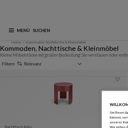
MENÜ
Was suchen Sie ? (vorschläge werden nachstehend a
Home
Kommoden, Nachttische & Kleinmöbel
Kommoden, Nachttische & Kleinmöbel
Kleine Möbelstücke mit großer Bedeutung: Sie verstauen oder enthülle
Sortierauswahl
Filtern
Relevanz
WILLKOM
Um Ihnen das
können, ver
unserer Ko
nachttisch links
Wir geben d