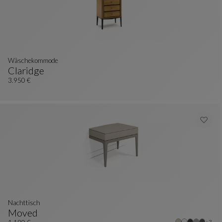
Wäschekommode
Claridge
Wäschekommode
Siehe Vollständige Beschreibung
3.950 €
Nachttisch
Moved
Weite
+3