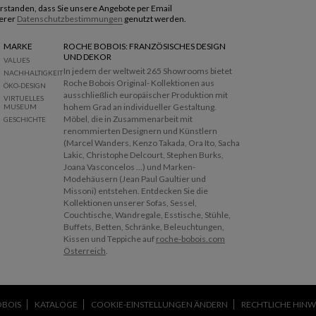
verstanden, dass Sie unsere Angebote per Email
erer
Datenschutzbestimmungen
genutzt werden.
MARKE
ROCHE BOBOIS: FRANZÖSISCHES DESIGN
UND DEKOR
VALUES
In jedem der weltweit 265 Showrooms bietet
NACHHALTIGKEIT
Roche Bobois Original- Kollektionen aus
ÖKO-DESIGN
ausschließlich europäischer Produktion mit
VIRTUELLES
hohem Grad an individueller Gestaltung.
MUSEUM
Möbel, die in Zusammenarbeit mit
GESCHICHTE
renommierten Designern und Künstlern
(Marcel Wanders, Kenzo Takada, Ora Ito, Sacha
Lakic, Christophe Delcourt, Stephen Burks,
Joana Vasconcelos ...) und Marken-
Modehäusern (Jean Paul Gaultier und
Missoni) entstehen. Entdecken Sie die
Kollektionen unserer Sofas, Sessel,
Couchtische, Wandregale, Esstische, Stühle,
Buffets, Betten, Schränke, Beleuchtungen,
Kissen und Teppiche auf
roche-bobois.com
Österreich
.
OBOIS
KATALOGE
COOKIE-EINSTELLUNGEN ÄNDERN
RECHTLICHE HINW