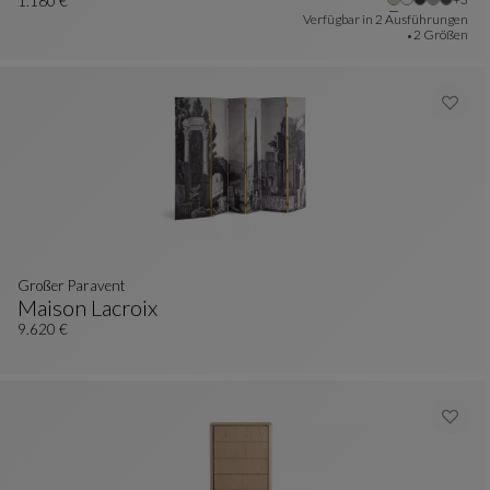
Nachttisch
Siehe Vollständige Beschreibung
1.180 €
Verfügbar in
2 Ausführungen
2 Größen
Großer Paravent
Maison Lacroix
Großer Paravent
Siehe Vollständige Beschreibung
9.620 €