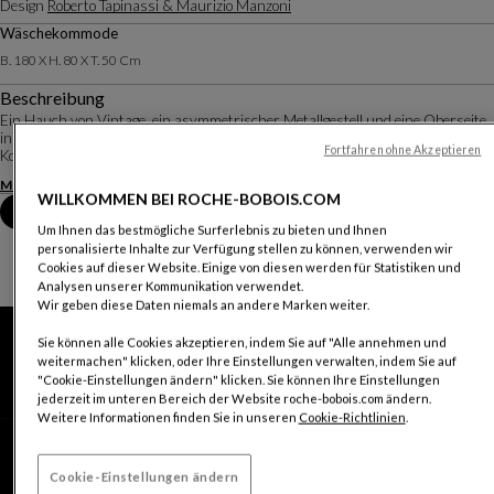
Design
Roberto Tapinassi & Maurizio Manzoni
Wäschekommode
B. 180 X H. 80 X T. 50 Cm
Beschreibung
Ein Hauch von Vintage, ein asymmetrischer Metallgestell und eine Oberseite
in verschiedenen Größen und Ausführungen: Das sind die Zutaten der
Fortfahren ohne Akzeptieren
Kollektion Octet, welche sich an jegliches Ambiente anpasst.
Mehr anzeigen
Produktinformationen herunterladen
WILLKOMMEN BEI ROCHE-BOBOIS.COM
Termin im Geschäft vereinbaren
Um Ihnen das bestmögliche Surferlebnis zu bieten und Ihnen
personalisierte Inhalte zur Verfügung stellen zu können, verwenden wir
Cookies auf dieser Website. Einige von diesen werden für Statistiken und
Analysen unserer Kommunikation verwendet.
Wir geben diese Daten niemals an andere Marken weiter.
Sie können alle Cookies akzeptieren, indem Sie auf "Alle annehmen und
weitermachen" klicken, oder Ihre Einstellungen verwalten, indem Sie auf
"Cookie-Einstellungen ändern" klicken. Sie können Ihre Einstellungen
jederzeit im unteren Bereich der Website roche-bobois.com ändern.
Weitere Informationen finden Sie in unseren
Cookie-Richtlinien
.
Cookie-Einstellungen ändern