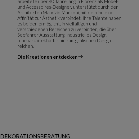
arbeitete über 40 Jahre lang in Florenz als Möbel-
und Accessoires-Designer, unterstützt durch den
Architekten Maurizio Manzoni, mit dem ihn eine
Affinität zur Ästhetik verbindet. Ihre Talente haben
es beiden ermöglicht, in vielfältigen und
verschiedenen Bereichen zu verbinden, die über
Seefahrer Ausstattung, industrielles Design,
Innenarchitektur bis hin zum grafischen Design
reichen.
Die Kreationen entdecken
vom Designer
DEKORATIONSBERATUNG