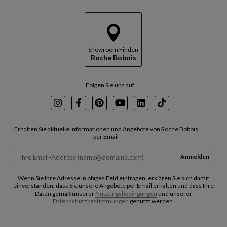
Showroom Finden
Roche Bobois
Folgen Sie uns auf
Instagram
Facebook
Pinterest
Youtube
LinkedIn
TikTok
Erhalten Sie aktuelle Informationen und Angebote von Roche Bobois
per Email
Anmelden
Wenn Sie Ihre Adresse in obiges Feld eintragen, erklären Sie sich damit
einverstanden, dass Sie unsere Angebote per Email erhalten und dass Ihre
Daten gemäß unserer
Nutzungsbedingungen
und unserer
Datenschutzbestimmungen
genutzt werden.