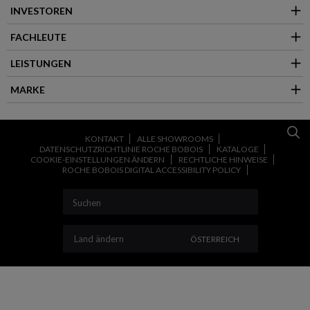
INVESTOREN
FACHLEUTE
LEISTUNGEN
MARKE
KONTAKT
ALLE SHOWROOMS
DATENSCHUTZRICHTLINIE ROCHE BOBOIS
KATALOGE
COOKIE-EINSTELLUNGEN ÄNDERN
RECHTLICHE HINWEISE
ROCHE BOBOIS DIGITAL ACCESSIBILITY POLICY
LAND ÄNDERN
Land ändern
ÖSTERREICH