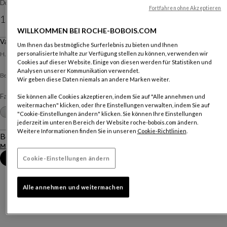
Design
Aurélie Richard
Fortfahren ohne Akzeptieren
150 €
WILLKOMMEN BEI ROCHE-BOBOIS.COM
Vase.
Um Ihnen das bestmögliche Surferlebnis zu bieten und Ihnen
Weitere Dimensionen
personalisierte Inhalte zur Verfügung stellen zu können, verwenden wir
H. 25 X ∅. 8 Cm
Cookies auf dieser Website. Einige von diesen werden für Statistiken und
Analysen unserer Kommunikation verwendet.
Céramique
Bezug :
Wir geben diese Daten niemals an andere Marken weiter.
Farben :
Navy Brillant
Sie können alle Cookies akzeptieren, indem Sie auf "Alle annehmen und
weitermachen" klicken, oder Ihre Einstellungen verwalten, indem Sie auf
Weitere Farben
+8
"Cookie-Einstellungen ändern" klicken. Sie können Ihre Einstellungen
jederzeit im unteren Bereich der Website roche-bobois.com ändern.
Weitere Informationen finden Sie in unseren
Cookie-Richtlinien
.
Beschreibung
Mehr anzeigen
Termin im Geschäft vereinbaren
Cookie-Einstellungen ändern
Alle annehmen und weitermachen