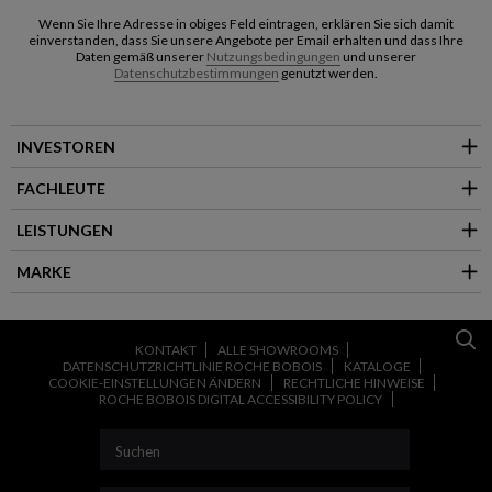
Wenn Sie Ihre Adresse in obiges Feld eintragen, erklären Sie sich damit
einverstanden, dass Sie unsere Angebote per Email erhalten und dass Ihre
Daten gemäß unserer
Nutzungsbedingungen
und unserer
Datenschutzbestimmungen
genutzt werden.
INVESTOREN
FACHLEUTE
LEISTUNGEN
MARKE
KONTAKT
ALLE SHOWROOMS
DATENSCHUTZRICHTLINIE ROCHE BOBOIS
KATALOGE
COOKIE-EINSTELLUNGEN ÄNDERN
RECHTLICHE HINWEISE
ROCHE BOBOIS DIGITAL ACCESSIBILITY POLICY