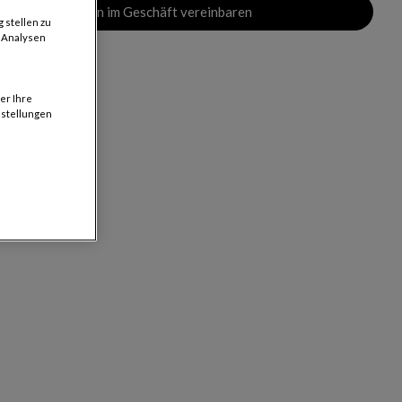
Termin im Geschäft vereinbaren
 stellen zu
d Analysen
er Ihre
nstellungen