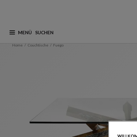
MENÜ
Was suchen Sie ? (vorschläge werden nachstehend a
Home
Couchtische
Fuego
WILLKOM