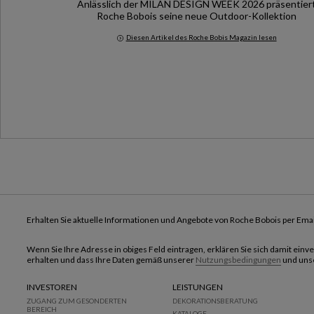
Anlässlich der MILAN DESIGN WEEK 2026 präsentier
Roche Bobois seine neue Outdoor-Kollektion
Diesen Artikel des Roche Bobis Magazin lesen
Milan Design Week 2026
Erhalten Sie aktuelle Informationen und Angebote von Roche Bobois per Emai
Wenn Sie Ihre Adresse in obiges Feld eintragen, erklären Sie sich damit ein
erhalten und dass Ihre Daten gemäß unserer
Nutzungsbedingungen
und uns
INVESTOREN
LEISTUNGEN
ZUGANG ZUM GESONDERTEN
DEKORATIONSBERATUNG
BEREICH
KATALOGE