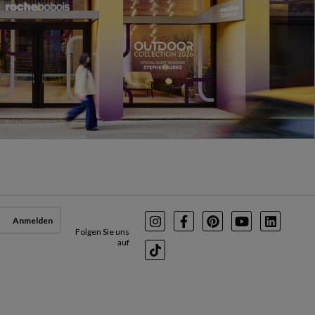
Anmelden
Instagram
Facebook
Pinterest
Youtube
LinkedI
Folgen Sie uns
auf
TikTok