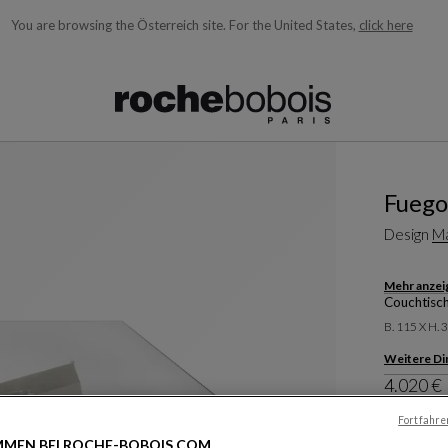
You are browsing the Österreich site.
For the United States,
click here
ngezeigt und laufend aktualisiert, während Sie den Suchbegriff e
Fuego
Design
Ma
Mehr anzei
Couchtisc
B. 115 X H. 
Weitere D
4.020 €
Fortfahre
Preis für v
MEN BEI ROCHE-BOBOIS.COM