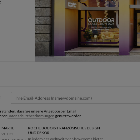
t
l
verstanden, dass Sie unsere Angebote per Email
erer
Datenschutzbestimmungen
genutzt werden.
MARKE
ROCHE BOBOIS: FRANZÖSISCHES DESIGN
UND DEKOR
VALUES
In jedem der weltweit 265 Showrooms bietet
NACHHALTIGKEIT