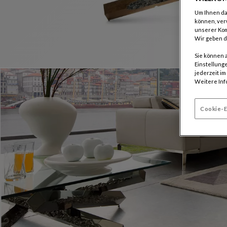
Um Ihnen das
können, ver
unserer Ko
Wir geben d
Sie können 
Einstellunge
jederzeit i
Weitere Inf
Cookie-E