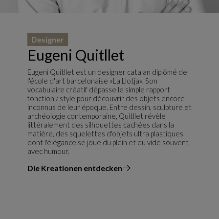
Designer
Eugeni Quitllet
Eugeni Quitllet est un designer catalan diplômé de
l'école d'art barcelonaise «La Llotja». Son
vocabulaire créatif dépasse le simple rapport
fonction / style pour découvrir des objets encore
inconnus de leur époque. Entre dessin, sculpture et
archéologie contemporaine, Quitllet révèle
littéralement des silhouettes cachées dans la
matière, des squelettes d'objets ultra plastiques
dont l'élégance se joue du plein et du vide souvent
avec humour.
Die Kreationen entdecken
vom Designer