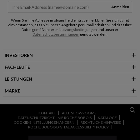
Anmelden
Wenn Sie Ihre Adresse in obiges Feld eintragen, erklären Sie sich damit
einverstanden, dass Sie unsere Angebote per Email erhalten und dass Ihre
Daten gemäß unserer
Nutzungsbedingungen
und unserer
Datenschutzbestimmungen
genutzt werden.
INVESTOREN
FACHLEUTE
LEISTUNGEN
MARKE
KONTAKT
ALLE SHOWROOMS
DATENSCHUTZRICHTLINIE ROCHE BOBOIS
KATALOGE
COOKIE-EINSTELLUNGEN ÄNDERN
RECHTLICHE HINWEISE
ROCHE BOBOIS DIGITAL ACCESSIBILITY POLICY