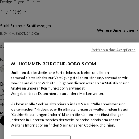
Design
Eugeni Quitllet
1.710 €
Stuhl Stempel Stoffbezogen
Weitere Dimensionen
B. 54 X H. 86 X T. 54,5 Cm
Tissu Orsetto Flex
Sitz :
Weitere Ausführungen
Fortfahren ohne Akzeptieren
Farben :
Gris Moyen
WILLKOMMEN BEI ROCHE-BOBOIS.COM
Weitere Farben
+12
Um Ihnen das bestmögliche Surferlebnis zu bieten und Ihnen
personalisierte Inhalte zur Verfügung stellen zu können, verwenden wir
Beschreibung
Cookies auf dieser Website. Einige von diesen werden für Statistiken und
Analysen unserer Kommunikation verwendet.
In Anlehnung an das ikonische und gewagte Design der sechziger Jahre
Wir geben diese Daten niemals an andere Marken weiter.
verfügt der Qiss-Stuhl über eine ergonomische Schale, die von einem
eleganten Mittelbein getragen wird, eine Hommage an die fließenden Formen
Sie können alle Cookies akzeptieren, indem Sie auf "Alle annehmen und
dieser Zeit. Seine zweigeteilte Rückenl...
weitermachen" klicken, oder Ihre Einstellungen verwalten, indem Sie auf
Mehr anzeigen
Produktinformationen herunterladen
"Cookie-Einstellungen ändern" klicken. Sie können Ihre Einstellungen
jederzeit im unteren Bereich der Website roche-bobois.com ändern.
Termin im Geschäft vereinbaren
Weitere Informationen finden Sie in unseren
Cookie-Richtlinien
.