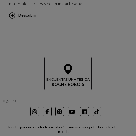
materiales nobles y de forma artesanal.
Descubrir
ENCUENTRE UNA TIENDA
ROCHE BOBOIS
Síganos en:
Instagram
Facebook
Pinterest
Youtube
LinkedIn
TikTok
Recibe por correo electrónico las últimas noticias y ofertas de Roche
Bobois