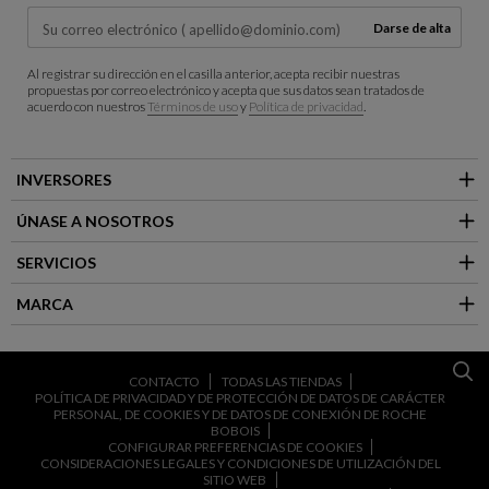
Darse de alta
Al registrar su dirección en el casilla anterior, acepta recibir nuestras
propuestas por correo electrónico y acepta que sus datos sean tratados de
acuerdo con nuestros
Términos de uso
y
Política de privacidad
.
INVERSORES
ÚNASE A NOSOTROS
SERVICIOS
MARCA
CONTACTO
TODAS LAS TIENDAS
POLÍTICA DE PRIVACIDAD Y DE PROTECCIÓN DE DATOS DE CARÁCTER
PERSONAL, DE COOKIES Y DE DATOS DE CONEXIÓN DE ROCHE
BOBOIS
CONFIGURAR PREFERENCIAS DE COOKIES
CONSIDERACIONES LEGALES Y CONDICIONES DE UTILIZACIÓN DEL
SITIO WEB