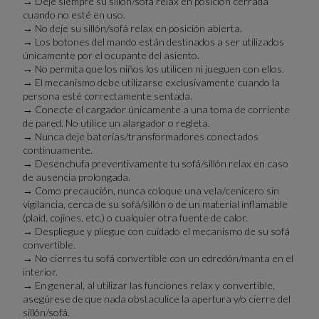
→ Deje siempre su sillón/sofá relax en posición cerrada
cuando no esté en uso.
→ No deje su sillón/sofá relax en posición abierta.
→ Los botones del mando están destinados a ser utilizados
únicamente por el ocupante del asiento.
→ No permita que los niños los utilicen ni jueguen con ellos.
→ El mecanismo debe utilizarse exclusivamente cuando la
persona esté correctamente sentada.
→ Conecte el cargador únicamente a una toma de corriente
de pared. No utilice un alargador o regleta.
→ Nunca deje baterías/transformadores conectados
continuamente.
→ Desenchufa preventivamente tu sofá/sillón relax en caso
de ausencia prolongada.
→ Como precaución, nunca coloque una vela/cenicero sin
vigilancia, cerca de su sofá/sillón o de un material inflamable
(plaid, cojines, etc.) o cualquier otra fuente de calor.
→ Despliegue y pliegue con cuidado el mecanismo de su sofá
convertible.
→ No cierres tu sofá convertible con un edredón/manta en el
interior.
→ En general, al utilizar las funciones relax y convertible,
asegúrese de que nada obstaculice la apertura y/o cierre del
sillón/sofá.