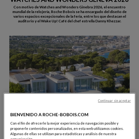
Con motivo de Watches and Wonders Ginebra 2026, el encuentro
mundial de la relojería, Roche Bobois se ha encargado del diseño de
varios espacios excepcionales de la feria, entre los que destacan el
auditorio y el Wake Up! Café del chef estrella Danny Khezzar.
Continuar sin aceptar
BIENVENIDO A ROCHE-BOBOIS.COM
Con el fin de ofrecerle la mejor experiencia de navegación posible y
proponerle contenidos personalizados, en esta web utilizamos cookies.
Algunas de ellas se utilizan para estadísticas y análisis de nuestra