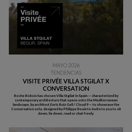
MAYO 2026
TENDENCIAS
VISITE PRIVÉE VILLA STGILAT X
CONVERSATION
Roche Bobois has chosen Villa Stgilat in Spain — characterized by
contemporary architecture that opens onto the Mediterranean
landscape, by architect Enric Ruiz Geli / Cloud 9 — to showcase the
Conversation sofa, designed by Philippe Bouix to invite to you to sit
down, lie down, read or chat freely.