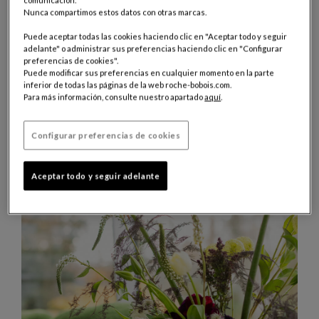
comunicación.
Nunca compartimos estos datos con otras marcas.
Puede aceptar todas las cookies haciendo clic en "Aceptar todo y seguir
adelante" o administrar sus preferencias haciendo clic en "Configurar
preferencias de cookies".
JULIO 2026
Puede modificar sus preferencias en cualquier momento en la parte
TENDENCIAS
inferior de todas las páginas de la web roche-bobois.com.
Para más información, consulte nuestro apartado
aquí
.
VISITE PRIVÉE CASA DUNA X
FORMENTERA
Configurar preferencias de cookies
Roche Bobois chose Ramon Esteve's Casa Sardinera in Spain to
showcase its Formentera outdoor collection (designed by Philippe
Bouix).
Aceptar todo y seguir adelante