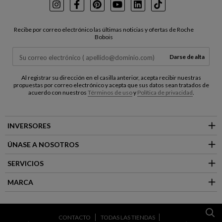
Instagram
Facebook
Pinterest
Youtube
LinkedIn
TikTok
Recibe por correo electrónico las últimas noticias y ofertas de Roche
Bobois
Darse de alta
Al registrar su dirección en el casilla anterior, acepta recibir nuestras
propuestas por correo electrónico y acepta que sus datos sean tratados de
acuerdo con nuestros
Términos de uso
y
Política de privacidad
.
INVERSORES
ÚNASE A NOSOTROS
SERVICIOS
MARCA
CONTACTO
TODAS LAS TIENDAS