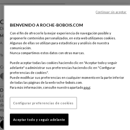
Continuar sin aceptar
Ovni
BIENVENIDO A ROCHE-BOBOIS.COM
Diseño
Vincenzo Maiolino
Con el fin de ofrecerle la mejor experiencia de navegación posible y
Mesa De Centro Ø.90
proponerle contenidos personalizados, en esta web utilizamos cookies.
Otras dimensiones
A. 22 X ∅. 90 Cm
Algunas de ellas se utilizan para estadísticas y análisis de nuestra
comunicación.
Nunca compartimos estos datos con otras marcas.
Aluminio natural
Table Basse :
Puede aceptar todas las cookies haciendo clic en "Aceptar todo y seguir
Color :
Alu vernis naturel
adelante" o administrar sus preferencias haciendo clic en "Configurar
preferencias de cookies".
Otros colores
+3
Puede modificar sus preferencias en cualquier momento en la parte inferior
de todas las páginas de la web roche-bobois.com.
Para más información, consulte nuestro apartado
aquí
.
Descripción
La forma particular del cono de las mesas de centro Ovni, dan la impresión de
clavarse hacia abajo y las finas rayas concéntricas añaden un efecto
Configurar preferencias de cookies
dinámico. La silueta se afina y se prolonga armoniosamente hasta el zócalo, en
equilibrio sobre el disc...
Ver más
Descargar la ficha técnica
Aceptar todo y seguir adelante
Reserva una cita en tienda