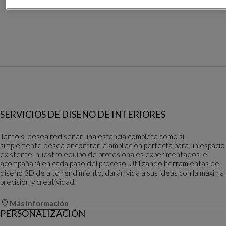
SERVICIOS DE DISEÑO DE INTERIORES
Tanto si desea rediseñar una estancia completa como si
simplemente desea encontrar la ampliación perfecta para un espacio
existente, nuestro equipo de profesionales experimentados le
acompañará en cada paso del proceso. Utilizando herramientas de
diseño 3D de alto rendimiento, darán vida a sus ideas con la máxima
precisión y creatividad.
Más información
PERSONALIZACIÓN