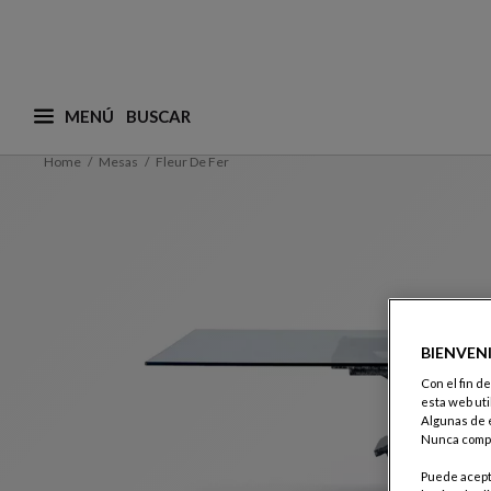
MENÚ
¿Qué está buscando? (adaptamos las sugerencias a
Home
Mesas
Fleur De Fer
BIENVEN
Con el fin d
esta web uti
Algunas de e
Nunca compa
Puede acepta