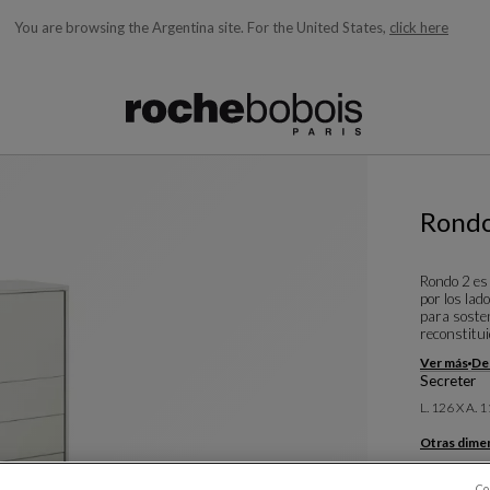
You are browsing the Argentina site.
For the United States,
click here
quí debajo acorde con lo que está buscando)
Rondo
Rondo 2 es 
por los la
para soste
reconstitui
Ver más
Des
Secreter
L. 126 X A. 
Otras dime
Co