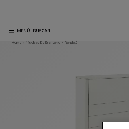
MENÚ
¿Qué está buscando? (adaptamos las sugerencias a
Home
Muebles De Escritorio
Rondo 2