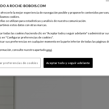
Color :
Pio
IDO A ROCHE-BOBOIS.COM
e ofrecerle la mejor experiencia de navegación posible y proponerle contenidos persona
lizamos cookies.
Personaliz
llas se utilizan para estadísticas y análisis de nuestra comunicación.
rtimos estos datos con otras marcas.
r todas las cookies haciendo clic en "Aceptar todo y seguir adelante" o administrar s
c en "Configurar preferencias de cookies".
car sus preferencias en cualquier momento en la parte inferior de todas las páginas d
formación, consulte nuestro apartado
aquí
.
ar preferencias de cookies
Aceptar todo y seguir adelante