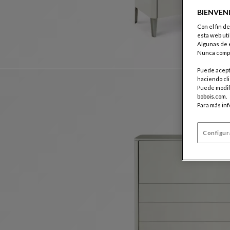
BIENVEN
Con el fin d
esta web uti
Algunas de e
Nunca compa
Puede acepta
haciendo cli
Puede modifi
bobois.com.
Para más in
Configur