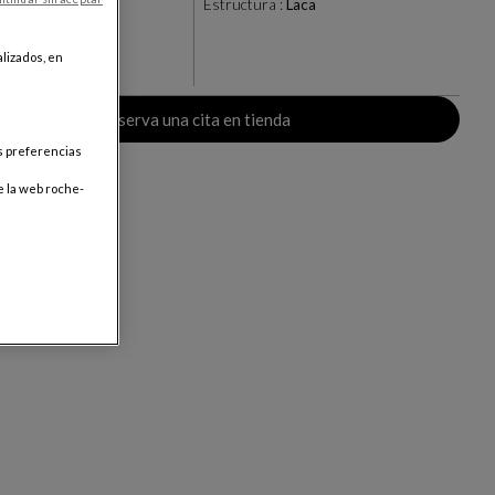
ggia
Estructura :
Laca
+40
lizados, en
ar
Reserva una cita en tienda
us preferencias
e la web roche-