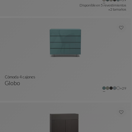
Cómoda 6 Cajones L.176
Ver Descripción Completa
Disponible en
5 revestimientos
2 tamaños
Cómoda 4 cajones
Globo
Otros 
+29
Cómoda 4 Cajones
Ver Descripción Completa