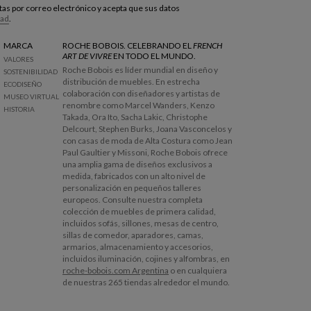
estas por correo electrónico y acepta que sus datos
dad
.
MARCA
ROCHE BOBOIS. CELEBRANDO EL
FRENCH
ART DE VIVRE
EN TODO EL MUNDO.
VALORES
Roche Bobois es líder mundial en diseño y
SOSTENIBILIDAD
distribución de muebles. En estrecha
ECODISEÑO
colaboración con diseñadores y artistas de
MUSEO VIRTUAL
renombre como Marcel Wanders, Kenzo
HISTORIA
Takada, Ora Ito, Sacha Lakic, Christophe
Delcourt, Stephen Burks, Joana Vasconcelos y
con casas de moda de Alta Costura como Jean
Paul Gaultier y Missoni, Roche Bobois ofrece
una amplia gama de diseños exclusivos a
medida, fabricados con un alto nivel de
personalización en pequeños talleres
europeos. Consulte nuestra completa
colección de muebles de primera calidad,
incluidos sofás, sillones, mesas de centro,
sillas de comedor, aparadores, camas,
armarios, almacenamiento y accesorios,
incluidos iluminación, cojines y alfombras, en
roche-bobois.com Argentina
o en cualquiera
de nuestras 265 tiendas alrededor el mundo.