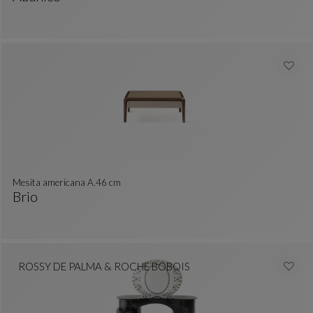
Biombo ABANICO
Ver Descripción Completa
Mesita americana A.46 cm
Brio
colores : 29 colores disponibles
Mesita Americana A.46 Cm
Ver Descripción Completa
ROSSY DE PALMA & ROCHE BOBOIS