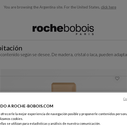
You are browsing the Argentina site.
For the United States,
click here
quí debajo acorde con lo que está buscando)
itación
contenido según se desee. De madera, cristal o laca, pueden adapta
Co
IDO A ROCHE-BOBOIS.COM
e ofrecerle la mejor experiencia de navegación posible y proponerle contenidos persona
lizamos cookies.
llas se utilizan para estadísticas y análisis de nuestra comunicación.
mesita