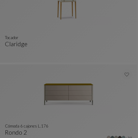
tocador
Claridge
Tocador
Ver Descripción Completa
Cómoda 6 cajones L.176
Rondo 2
Otros 
+39