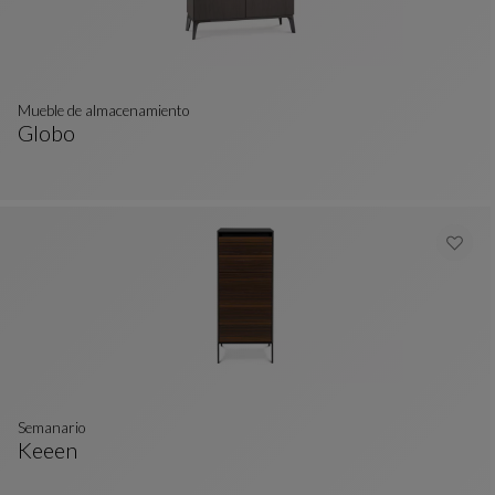
mueble de almacenamiento
Globo
Mueble De Almacenamiento
Ver Descripción Completa
semanario
Keeen
Semanario
Ver Descripción Completa