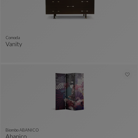
comoda
Vanity
Comoda
Ver Descripción Completa
Biombo ABANICO
Abanico
colores : 39 colores disponibles