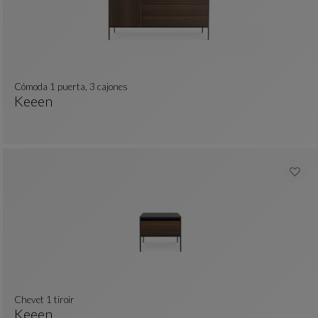
cómoda 1 puerta, 3 cajones
Keeen
Cómoda 1 Puerta, 3 Cajones
Ver Descripción Completa
chevet 1 tiroir
Keeen