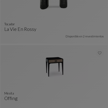
tocador
La Vie En Rossy
Tocador
Ver Descripción Completa
Disponible en
2 revestimientos
mesita
Offing
Mesita
Ver Descripción Completa