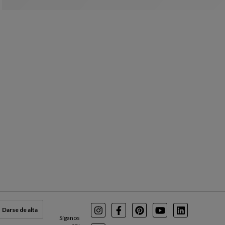
Darse de alta
Instagram
Facebook
Pinterest
Youtube
LinkedIn
Síganos