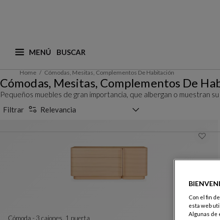
MENÚ
¿Qué está buscando? (adaptamos las sugerencias a
Home
Cómodas, Mesitas, Complementos De Habitación
Cómodas, Mesitas, Complementos De Hab
Pequeños muebles de gran importancia, que albergan o muestran su 
Selector de clasificación
Filtrar
Relevancia
BIENVEN
Con el fin d
esta web uti
Algunas de e
cómoda - 3 cajones, 1 puerta