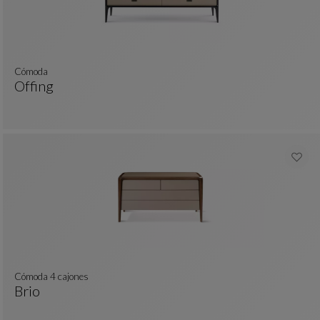
cómoda
Offing
Cómoda
Ver Descripción Completa
Cómoda 4 cajones
Brio
Cómoda 4 Cajones
Ver Descripción Completa