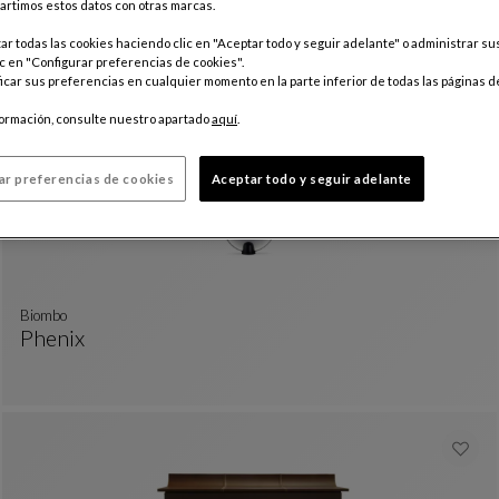
rtimos estos datos con otras marcas.
Paris Paname
Mesita
Ver Descripción Completa
r todas las cookies haciendo clic en "Aceptar todo y seguir adelante" o administrar s
c en "Configurar preferencias de cookies".
car sus preferencias en cualquier momento en la parte inferior de todas las páginas d
formación, consulte nuestro apartado
aquí
.
ar preferencias de cookies
Aceptar todo y seguir adelante
Biombo
Phenix
Biombo
Ver Descripción Completa