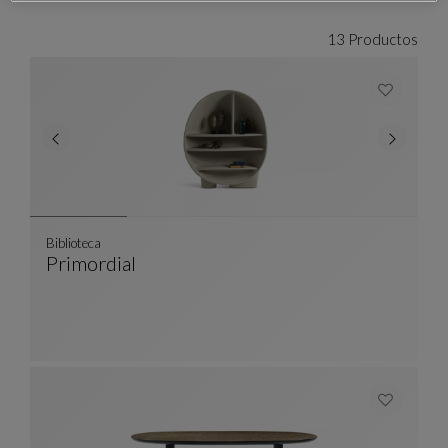
13 Productos
Biblioteca
Primordial
Biblioteca
Ver Descripción Completa