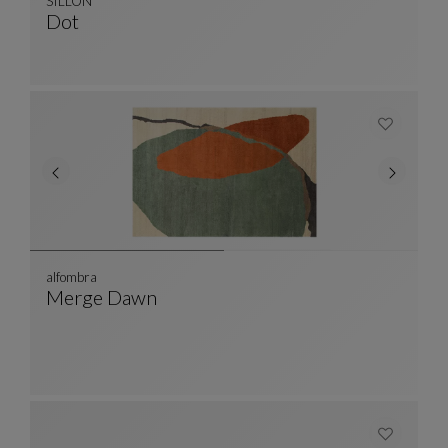
SILLÓN
Dot
SILLÓN
Ver Descripción Completa
alfombra
Merge Dawn
Alfombra
Ver Descripción Completa