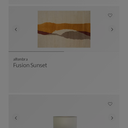
alfombra
Fusion Sunset
Alfombra
Ver Descripción Completa