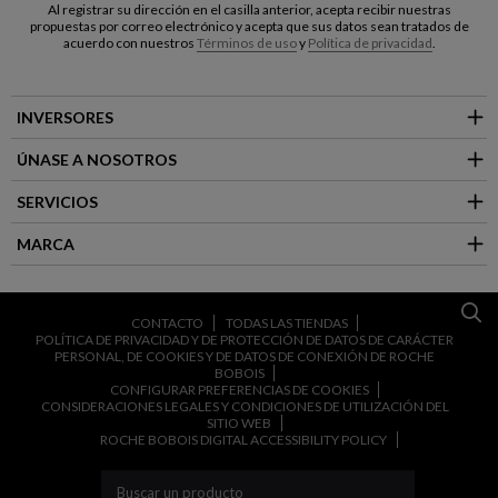
Al registrar su dirección en el casilla anterior, acepta recibir nuestras
propuestas por correo electrónico y acepta que sus datos sean tratados de
acuerdo con nuestros
Términos de uso
y
Política de privacidad
.
INVERSORES
ÚNASE A NOSOTROS
SERVICIOS
MARCA
CONTACTO
TODAS LAS TIENDAS
POLÍTICA DE PRIVACIDAD Y DE PROTECCIÓN DE DATOS DE CARÁCTER
PERSONAL, DE COOKIES Y DE DATOS DE CONEXIÓN DE ROCHE
BOBOIS
CONFIGURAR PREFERENCIAS DE COOKIES
CONSIDERACIONES LEGALES Y CONDICIONES DE UTILIZACIÓN DEL
SITIO WEB
ROCHE BOBOIS DIGITAL ACCESSIBILITY POLICY