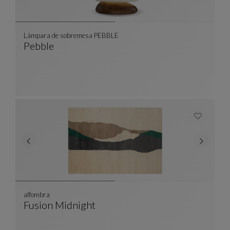
Lámpara de sobremesa PEBBLE
Pebble
Lámpara De Sobremesa PEBBLE
Ver Descripción Completa
alfombra
Fusion Midnight
Alfombra
Ver Descripción Completa