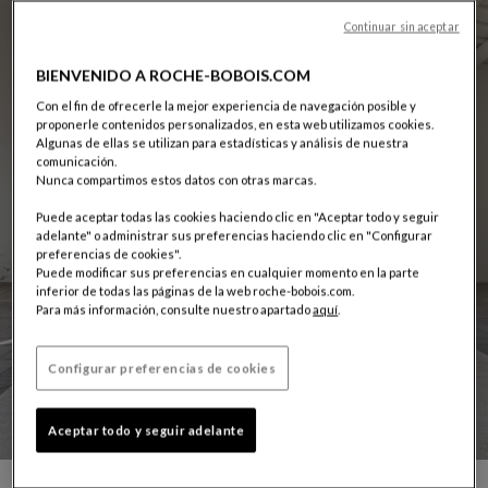
Continuar sin aceptar
BIENVENIDO A ROCHE-BOBOIS.COM
Con el fin de ofrecerle la mejor experiencia de navegación posible y
proponerle contenidos personalizados, en esta web utilizamos cookies.
Algunas de ellas se utilizan para estadísticas y análisis de nuestra
comunicación.
Nunca compartimos estos datos con otras marcas.
Puede aceptar todas las cookies haciendo clic en "Aceptar todo y seguir
adelante" o administrar sus preferencias haciendo clic en "Configurar
preferencias de cookies".
Puede modificar sus preferencias en cualquier momento en la parte
inferior de todas las páginas de la web roche-bobois.com.
Para más información, consulte nuestro apartado
aquí
.
Configurar preferencias de cookies
Aceptar todo y seguir adelante
CARROUSEL SACHA LAKIC
mostrar diapositiva %