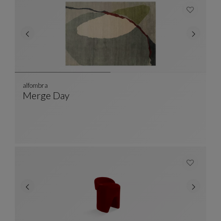
alfombra
Merge Day
Alfombra
Ver Descripción Completa