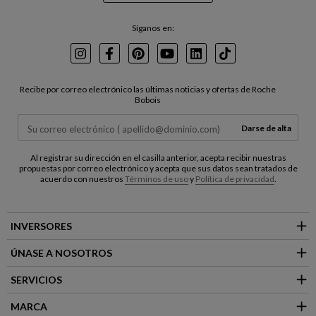
Síganos en:
Instagram
Facebook
Pinterest
Youtube
LinkedIn
TikTok
Recibe por correo electrónico las últimas noticias y ofertas de Roche
Bobois
Darse de alta
Al registrar su dirección en el casilla anterior, acepta recibir nuestras
propuestas por correo electrónico y acepta que sus datos sean tratados de
acuerdo con nuestros
Términos de uso
y
Política de privacidad
.
INVERSORES
ÚNASE A NOSOTROS
SERVICIOS
MARCA