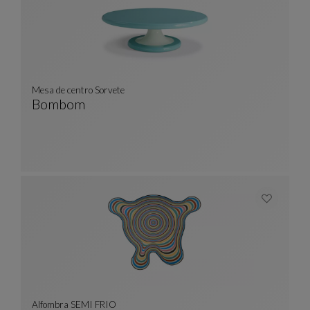
Mesa de centro Sorvete
Bombom
Mesa De Centro Sorvete
Ver Descripción Completa
Alfombra SEMI FRIO