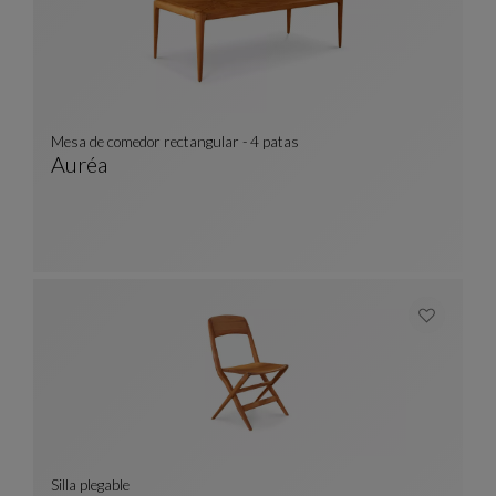
Mesa de comedor rectangular - 4 patas
Auréa
Mesa De Comedor Rectangular - 4 Patas
Ver Descripción Completa
Silla plegable