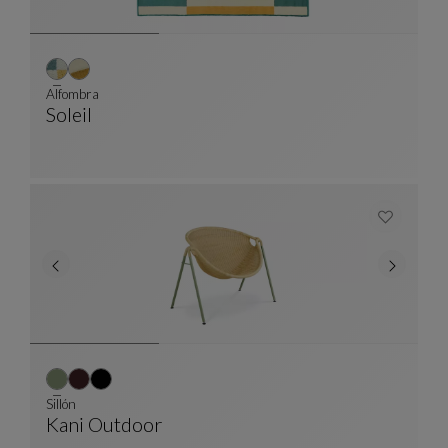
Alfombra
Soleil
Alfombra
Ver Descripción Completa
Sillón
Kani Outdoor