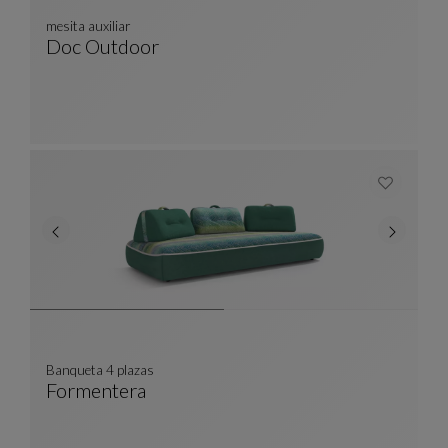
mesita auxiliar
Doc Outdoor
Mesita Auxiliar
Ver Descripción Completa
Banqueta 4 plazas
Formentera
Banqueta 4 Plazas
Ver Descripción Completa