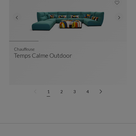
Chauffeuse
Temps Calme Outdoor
Chauffeuse
Ver Descripción Completa
1
2
3
4