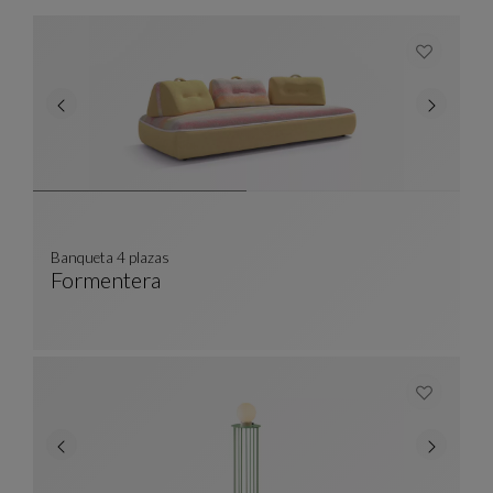
Banqueta 4 plazas
Formentera
Banqueta 4 Plazas
Ver Descripción Completa