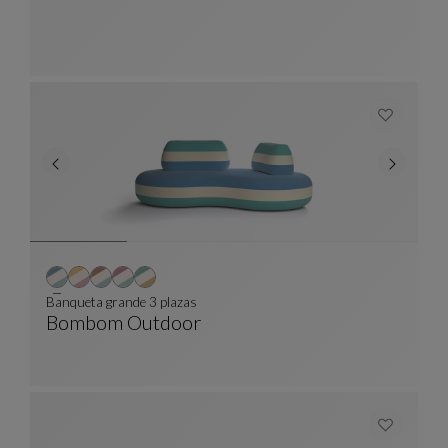
Tapis
Ver Descripción Completa
Banqueta grande 3 plazas
Bombom Outdoor
Banqueta Grande 3 Plazas
Ver Descripción Completa