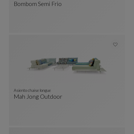
Bombom Semi Frio
Alfombra SEMI FRIO
Ver Descripción Completa
Asiento chaise longue
Mah Jong Outdoor
Asiento Chaise Longue
Ver Descripción Completa