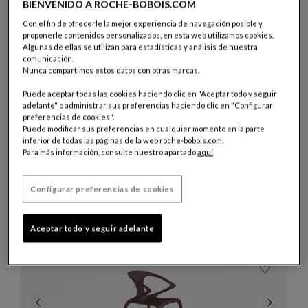
Puf Outdoor
Ver Descripción Completa
BIENVENIDO A ROCHE-BOBOIS.COM
Con el fin de ofrecerle la mejor experiencia de navegación posible y
proponerle contenidos personalizados, en esta web utilizamos cookies.
Algunas de ellas se utilizan para estadísticas y análisis de nuestra
comunicación.
Nunca compartimos estos datos con otras marcas.
Puede aceptar todas las cookies haciendo clic en "Aceptar todo y seguir
adelante" o administrar sus preferencias haciendo clic en "Configurar
preferencias de cookies".
Puede modificar sus preferencias en cualquier momento en la parte
inferior de todas las páginas de la web roche-bobois.com.
Para más información, consulte nuestro apartado
aquí
.
Mesa de comedor
Configurar preferencias de cookies
Catalina
Mesa De Comedor
Ver Descripción Completa
Aceptar todo y seguir adelante