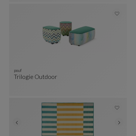
pouf
Trilogie Outdoor
Pouf
Ver Descripción Completa