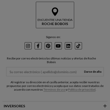
ENCUENTRE UNA TIENDA
ROCHE BOBOIS
Síganos en:
Instagram
Facebook
Pinterest
Youtube
LinkedIn
TikTok
Recibe por correo electrónico las últimas noticias y ofertas de Roche
Bobois
Darse de alta
Al registrar su dirección en el casilla anterior, acepta recibir nuestras
propuestas por correo electrónico y acepta que sus datos sean tratados de
acuerdo con nuestros
Términos de uso
y
Política de privacidad
.
INVERSORES