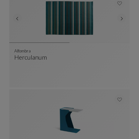
Alfombra
Herculanum
Alfombra
Ver Descripción Completa