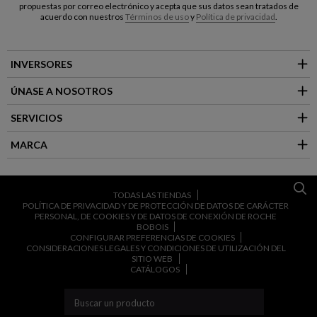
propuestas por correo electrónico y acepta que sus datos sean tratados de
acuerdo con nuestros
Términos de uso
y
Política de privacidad
.
INVERSORES
ÚNASE A NOSOTROS
SERVICIOS
MARCA
TODAS LAS TIENDAS
POLÍTICA DE PRIVACIDAD Y DE PROTECCIÓN DE DATOS DE CARÁCTER
PERSONAL, DE COOKIES Y DE DATOS DE CONEXIÓN DE ROCHE
BOBOIS
CONFIGURAR PREFERENCIAS DE COOKIES
CONSIDERACIONES LEGALES Y CONDICIONES DE UTILIZACIÓN DEL
SITIO WEB
CATÁLOGOS