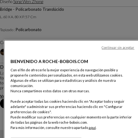
Diseño
Song Wen Zhong
Bridge - Policarbonato Translúcido
L. 60 X A. 80 X P. 57 Cm
Policarbonato
Tapizado :
Color :
Cristal
Continuar sin aceptar
Otros colores
+4
BIENVENIDO A ROCHE-BOBOIS.COM
Descripción
Con el fin de ofrecerle la mejor experiencia de navegación posible y
La silla Ava sintetiza la inspiración de un dragón mítico reencarnado bajo la
proponerle contenidos personalizados, en esta web utilizamos cookies.
forma de un sillón de la dinastía Ming y la perfección de un objeto de alta
Algunas de ellas se utilizan para estadísticas y análisis de nuestra
tecnología. Ha sido imaginada por Song Wen Zhong, joven diseñador chino
comunicación.
premiado por el Roche B...
Nunca compartimos estos datos con otras marcas.
Ver más
Descargar la ficha técnica
Puede aceptar todas las cookies haciendo clic en "Aceptar todo y seguir
Reserva una cita en tienda
adelante" o administrar sus preferencias haciendo clic en "Configurar
preferencias de cookies".
Puede modificar sus preferencias en cualquier momento en la parte inferior
de todas las páginas de la web roche-bobois.com.
Para más información, consulte nuestro apartado
aquí
.