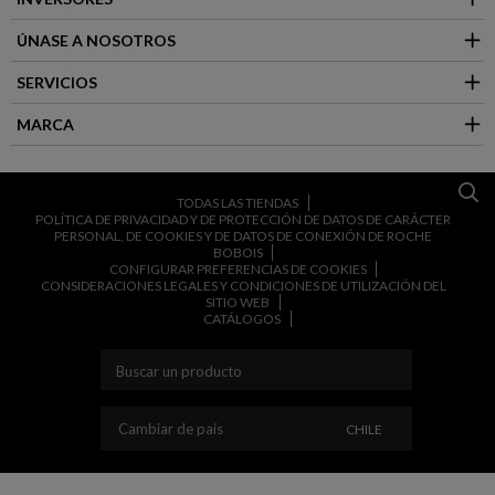
ÚNASE A NOSOTROS
SERVICIOS
MARCA
TODAS LAS TIENDAS
POLÍTICA DE PRIVACIDAD Y DE PROTECCIÓN DE DATOS DE CARÁCTER
PERSONAL, DE COOKIES Y DE DATOS DE CONEXIÓN DE ROCHE
BOBOIS
CONFIGURAR PREFERENCIAS DE COOKIES
CONSIDERACIONES LEGALES Y CONDICIONES DE UTILIZACIÓN DEL
SITIO WEB
CATÁLOGOS
CAMBIAR DE PAÍS
Cambiar de país
CHILE