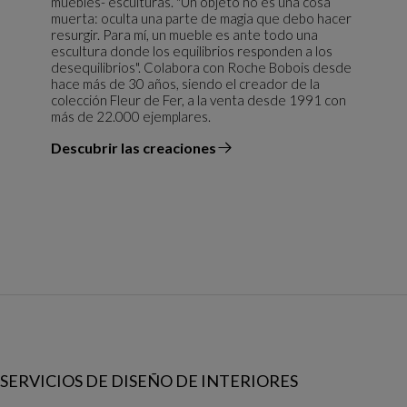
muebles- esculturas. "Un objeto no es una cosa
muerta: oculta una parte de magia que debo hacer
resurgir. Para mí, un mueble es ante todo una
escultura donde los equilibrios responden a los
desequilibrios". Colabora con Roche Bobois desde
hace más de 30 años, siendo el creador de la
colección Fleur de Fer, a la venta desde 1991 con
más de 22.000 ejemplares.
Descubrir las creaciones
el diseñador
SERVICIOS DE DISEÑO DE INTERIORES