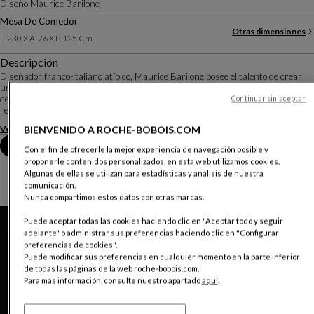
Diseño
Maurice Barilone
Mesa De Comedor
Otras dimensiones
L. 230 X A. 76 X P. 125 Cm
Descripción
Diseñador franco-italiano atípico, Maurice Barilone posee el talento de crear
unos muebles esculturas que ponen en valor las materias. La colección Fleur
de fer es un ejemplo perfecto de su trabajo: fruto del estiramiento después de
Continuar sin aceptar
recorte con sople...
Ver más
Descargar la ficha técnica
BIENVENIDO A ROCHE-BOBOIS.COM
Reserva una cita en tienda
Con el fin de ofrecerle la mejor experiencia de navegación posible y
proponerle contenidos personalizados, en esta web utilizamos cookies.
Algunas de ellas se utilizan para estadísticas y análisis de nuestra
comunicación.
Nunca compartimos estos datos con otras marcas.
Puede aceptar todas las cookies haciendo clic en "Aceptar todo y seguir
adelante" o administrar sus preferencias haciendo clic en "Configurar
preferencias de cookies".
Puede modificar sus preferencias en cualquier momento en la parte inferior
de todas las páginas de la web roche-bobois.com.
Para más información, consulte nuestro apartado
aquí
.