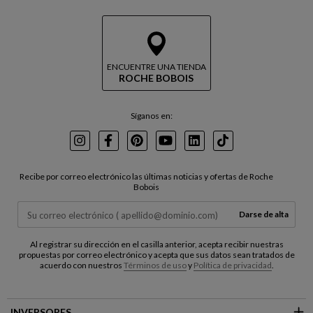
ENCUENTRE UNA TIENDA
ROCHE BOBOIS
Síganos en:
Instagram
Facebook
Pinterest
Youtube
LinkedIn
TikTok
Recibe por correo electrónico las últimas noticias y ofertas de Roche
Bobois
Darse de alta
Al registrar su dirección en el casilla anterior, acepta recibir nuestras
propuestas por correo electrónico y acepta que sus datos sean tratados de
acuerdo con nuestros
Términos de uso
y
Política de privacidad
.
INVERSORES