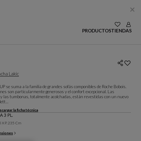
VER LAS SE
Login
PRODUCTOS
TIENDAS
cha Lakic
TUP se suma a la familia de grandes sofás componibles de Roche Bobois.
nes son particularmente generosos y el confort excepcional. Las
y las tumbonas, totalmente acolchadas, están revestidas con un nuevo
lett...
cargar la ficha técnica
 3 PL.
85 X P. 235 Cm
nsiones