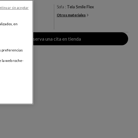
u Canard
Sofa :
Tela Smile Flex
ntinuar sin aceptar
Otros materiales
+19
lizados, en
res
Reserva una cita en tienda
us preferencias
e la web roche-