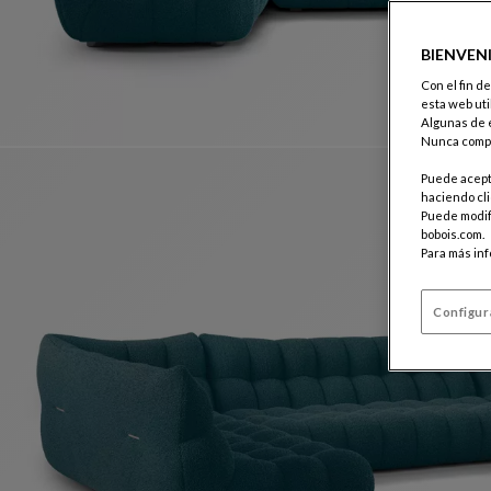
BIENVEN
Con el fin d
esta web uti
Algunas de e
Nunca compa
Puede acepta
haciendo cli
Puede modifi
bobois.com.
Para más in
Configur