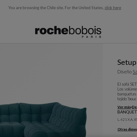
You are browsing the Chile site.
For the United States,
click here
quí debajo acorde con lo que está buscando)
Setup
Diseño
Sa
El sofá SE
Los volúme
banquetas 
tejido 'bouc
Ver más
Des
BANQUETA
L. 421 X A. 
Otras dime