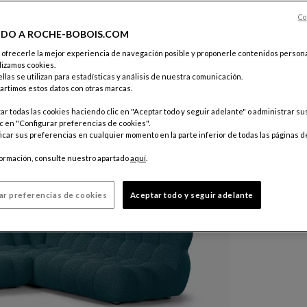
Color :
Ble
Co
IDO A ROCHE-BOBOIS.COM
e ofrecerle la mejor experiencia de navegación posible y proponerle contenidos persona
Otros colo
lizamos cookies.
llas se utilizan para estadísticas y análisis de nuestra comunicación.
rtimos estos datos con otras marcas.
r todas las cookies haciendo clic en "Aceptar todo y seguir adelante" o administrar s
c en "Configurar preferencias de cookies".
car sus preferencias en cualquier momento en la parte inferior de todas las páginas d
formación, consulte nuestro apartado
aquí
.
ar preferencias de cookies
Aceptar todo y seguir adelante