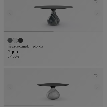
mesa de comedor redonda
Aqua
Mesa De Comedor Redonda
Ver Descripción Completa
8 480 €