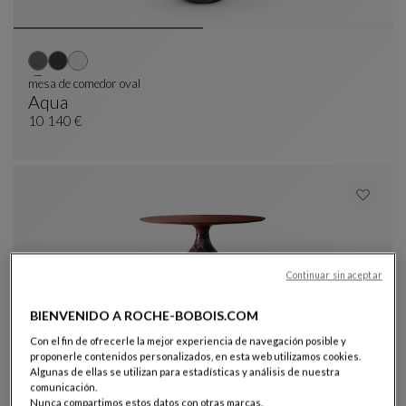
mesa de comedor oval
Aqua
Mesa De Comedor Oval
Ver Descripción Completa
10 140 €
Continuar sin aceptar
BIENVENIDO A ROCHE-BOBOIS.COM
Mesa de comedor redonda
Con el fin de ofrecerle la mejor experiencia de navegación posible y
Aqua
proponerle contenidos personalizados, en esta web utilizamos cookies.
Mesa De Comedor Redonda
Ver Descripción Completa
Algunas de ellas se utilizan para estadísticas y análisis de nuestra
comunicación.
Nunca compartimos estos datos con otras marcas.