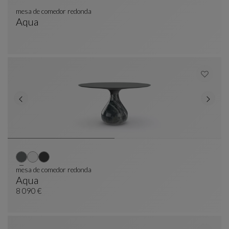
mesa de comedor redonda
Aqua
Mesa De Comedor Redonda
Ver Descripción Completa
mesa de comedor redonda
Aqua
Mesa De Comedor Redonda
Ver Descripción Completa
8 090 €