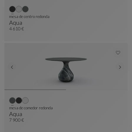
mesa de centro redonda
Aqua
Mesa De Centro Redonda
Ver Descripción Completa
4 610 €
mesa de comedor redonda
Aqua
Mesa De Comedor Redonda
Ver Descripción Completa
7 900 €