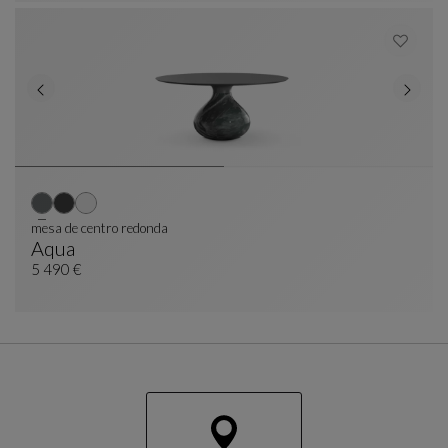
mesa de centro redonda
Aqua
Mesa De Centro Redonda
Ver Descripción Completa
5 490 €