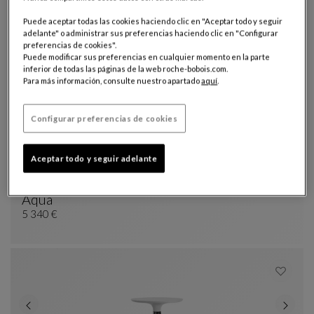
Puede aceptar todas las cookies haciendo clic en "Aceptar todo y seguir
adelante" o administrar sus preferencias haciendo clic en "Configurar
preferencias de cookies".
Puede modificar sus preferencias en cualquier momento en la parte
inferior de todas las páginas de la web roche-bobois.com.
Para más información, consulte nuestro apartado
aquí
.
Configurar preferencias de cookies
Aceptar todo y seguir adelante
mesa de centro redonda
Aqua
Mesa De Centro Redonda
Ver Descripción Completa
5 340 €