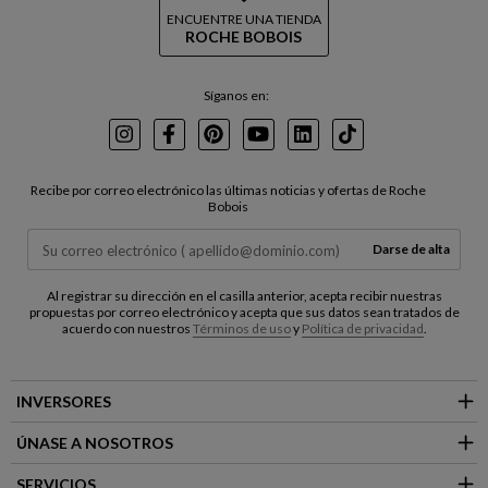
ENCUENTRE UNA TIENDA
ROCHE BOBOIS
Síganos en:
Instagram
Facebook
Pinterest
Youtube
LinkedIn
TikTok
Recibe por correo electrónico las últimas noticias y ofertas de Roche
Bobois
Darse de alta
Al registrar su dirección en el casilla anterior, acepta recibir nuestras
propuestas por correo electrónico y acepta que sus datos sean tratados de
acuerdo con nuestros
Términos de uso
y
Política de privacidad
.
INVERSORES
ÚNASE A NOSOTROS
SERVICIOS