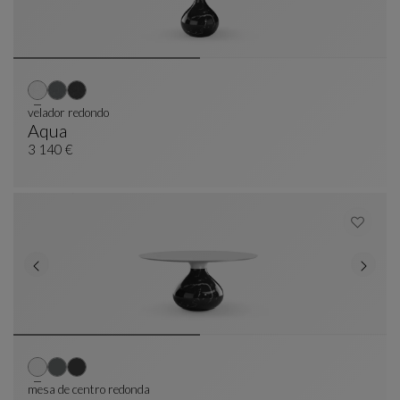
velador redondo
Aqua
Velador Redondo
Ver Descripción Completa
3 140 €
mesa de centro redonda