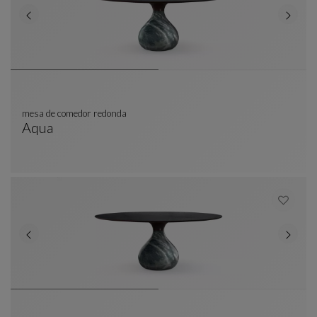
mesa de comedor redonda
Aqua
Mesa De Comedor Redonda
Ver Descripción Completa