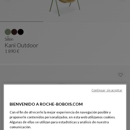
Sillón
Kani Outdoor
Sillón
Ver Descripción Completa
1 890 €
Continuar sin aceptar
BIENVENIDO A ROCHE-BOBOIS.COM
Con el fin de ofrecerle la mejor experiencia de navegación posible y
proponerle contenidos personalizados, en esta web utilizamos cookies.
Algunas de ellas se utilizan para estadísticas y análisis de nuestra
comunicación.
Set de pufs Nastri