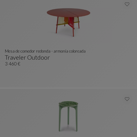
Mesa de comedor redonda - armonía coloreada
Traveler Outdoor
Mesa De Comedor Redonda - Armonía Coloreada
Ver Descripción Completa
3 460 €