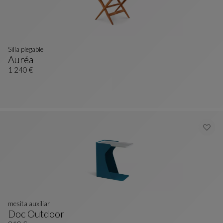
Silla plegable
Auréa
Silla Plegable
Ver Descripción Completa
1 240 €
mesita auxiliar
Doc Outdoor