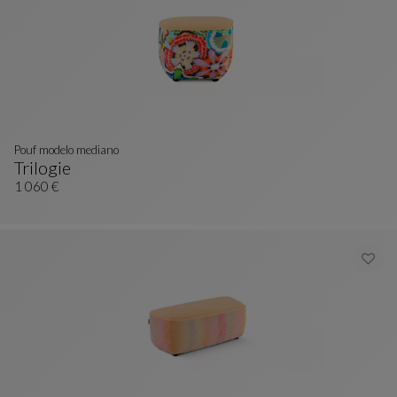
Pouf modelo mediano
Trilogie
Pouf Modelo Mediano
Ver Descripción Completa
1 060 €