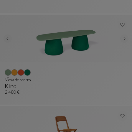
Mesa de centro
Kino
Mesa De Centro
Ver Descripción Completa
2 480 €