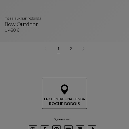
mesa auxiliar redonda
Bow Outdoor
Mesa Auxiliar Redonda
Ver Descripción Completa
1 480 €
1
2
ENCUENTRE UNA TIENDA
ROCHE BOBOIS
Síganos en: