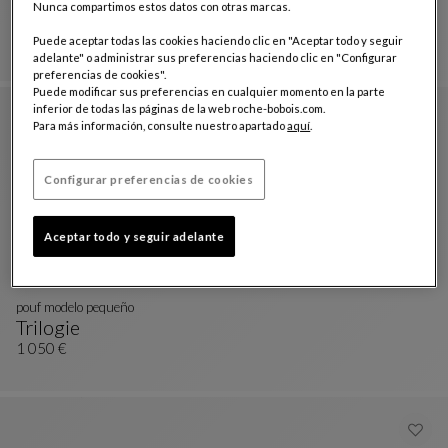
Nunca compartimos estos datos con otras marcas.
Trilogie Outdoor
Set De Pufs Nastri
Ver Descripción Completa
3 360 €
Puede aceptar todas las cookies haciendo clic en "Aceptar todo y seguir
adelante" o administrar sus preferencias haciendo clic en "Configurar
preferencias de cookies".
Puede modificar sus preferencias en cualquier momento en la parte
inferior de todas las páginas de la web roche-bobois.com.
Para más información, consulte nuestro apartado
aquí
.
Configurar preferencias de cookies
Aceptar todo y seguir adelante
pouf modelo pequeño
Trilogie
Pouf Modelo Pequeño
Ver Descripción Completa
1 050 €