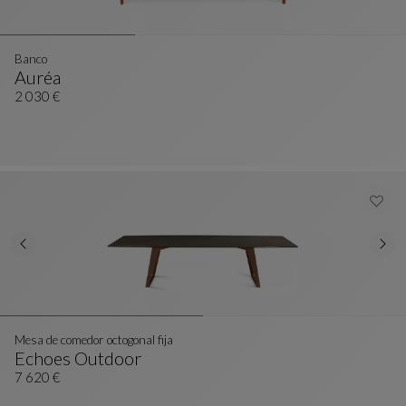
Banco
Auréa
Banco
Ver Descripción Completa
2 030 €
Mesa de comedor octogonal fija
Echoes Outdoor
Mesa De Comedor Octogonal Fija
Ver Descripción Completa
7 620 €