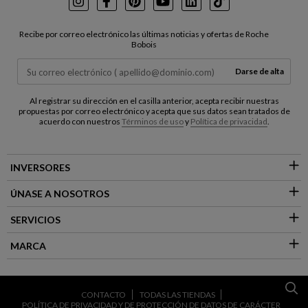
Instagram
Facebook
Pinterest
Youtube
LinkedIn
TikTok
Recibe por correo electrónico las últimas noticias y ofertas de Roche
Bobois
Darse de alta
Al registrar su dirección en el casilla anterior, acepta recibir nuestras
propuestas por correo electrónico y acepta que sus datos sean tratados de
acuerdo con nuestros
Términos de uso
y
Política de privacidad
.
INVERSORES
ÚNASE A NOSOTROS
SERVICIOS
MARCA
CONTACTO
TODAS LAS TIENDAS
POLÍTICA DE PRIVACIDAD Y DE PROTECCIÓN DE DATOS DE CARÁCTER