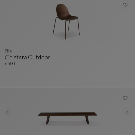
Silla
Chistera Outdoor
Silla
Ver Descripción Completa
650 €