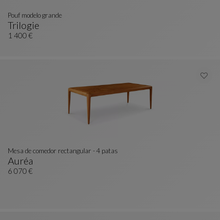
Pouf modelo grande
Trilogie
Pouf Modelo Grande
Ver Descripción Completa
1 400 €
Mesa de comedor rectangular - 4 patas
Auréa
Mesa De Comedor Rectangular - 4 Patas
Ver Descripción Completa
6 070 €