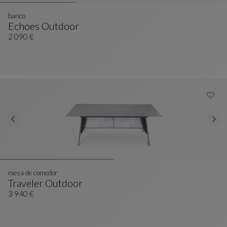
banco
Echoes Outdoor
Banco
Ver Descripción Completa
2 090 €
mesa de comedor
Traveler Outdoor
Mesa De Comedor
Ver Descripción Completa
3 940 €