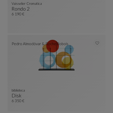
Vaisselier Cromatica
Rondo 2
Vaisselier Cromatica
Ver Descripción Completa
6 190 €
Pedro Almodóvar & Roche Bobois
biblioteca
Disk
Biblioteca
Ver Descripción Completa
6 350 €