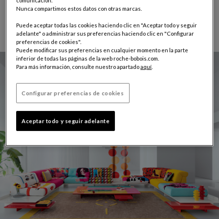
comunicación.
serie limitada de 50 ejemplares numerados y firmados
Nunca compartimos estos datos con otras marcas.
por Pedro Almodóvar
.
Puede aceptar todas las cookies haciendo clic en "Aceptar todo y seguir
Descubrir la colección
adelante" o administrar sus preferencias haciendo clic en "Configurar
preferencias de cookies".
Puede modificar sus preferencias en cualquier momento en la parte
inferior de todas las páginas de la web roche-bobois.com.
Para más información, consulte nuestro apartado
aquí
.
Configurar preferencias de cookies
Aceptar todo y seguir adelante