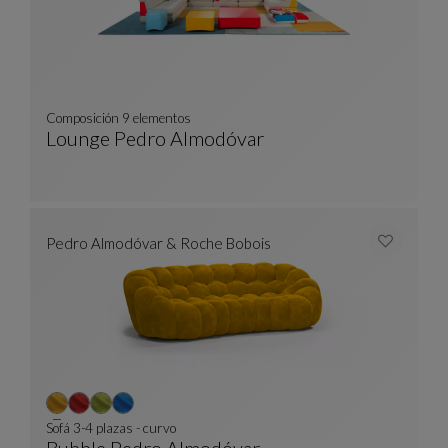
Composición 9 elementos
Lounge Pedro Almodóvar
Composición 9 Elementos
Ver Descripción Completa
Pedro Almodóvar & Roche Bobois
Sofá 3-4 plazas - curvo