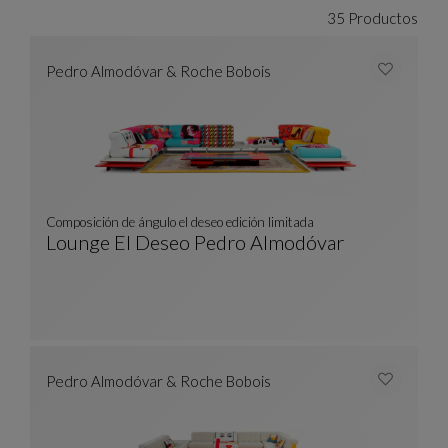
35 Productos
Pedro Almodóvar & Roche Bobois
Composición de ángulo el deseo edición limitada
Lounge El Deseo Pedro Almodóvar
Composición De Ángulo El Deseo Edición Limi
Ver Descripción Completa
Pedro Almodóvar & Roche Bobois