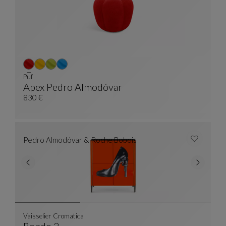
Puf
Apex Pedro Almodóvar
Puf
Ver Descripción Completa
830 €
Pedro Almodóvar & Roche Bobois
Vaisselier Cromatica