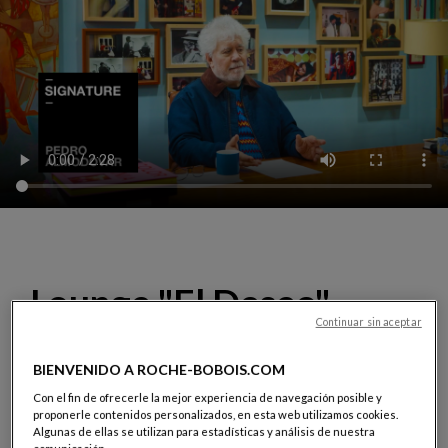
Lounge "El Deseo"
Continuar sin aceptar
El sofá Lounge, diseñado por Hans Hopfer y reeditado
BIENVENIDO A ROCHE-BOBOIS.COM
especialmente para la ocasión, se reviste con imágenes
extraídas de los carteles de las películas del cineasta,
Con el fin de ofrecerle la mejor experiencia de navegación posible y
proponerle contenidos personalizados, en esta web utilizamos cookies.
seleccionadas y adaptadas por él mismo
. Entre el arte
Algunas de ellas se utilizan para estadísticas y análisis de nuestra
gráfico y el diseño, una pieza-manifiesto,
editada en una