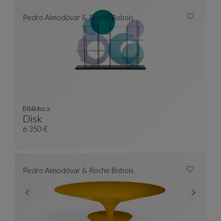
Pedro Almodóvar & Roche Bobois
Biblioteca
Disk
Biblioteca
Ver Descripción Completa
6 350 €
Pedro Almodóvar & Roche Bobois