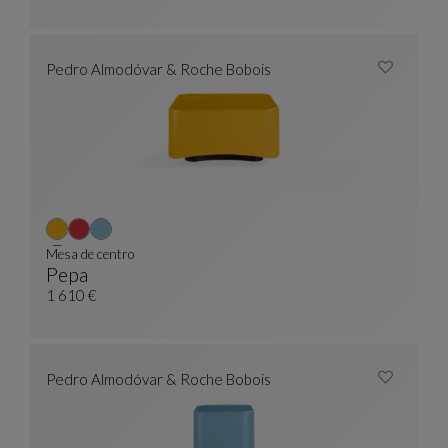
Pedro Almodóvar & Roche Bobois
Mesa de centro
Pepa
Mesa De Centro
Ver Descripción Completa
1 610 €
Pedro Almodóvar & Roche Bobois