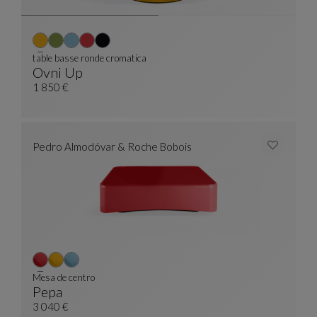
table basse ronde cromatica
Ovni Up
Table Basse Ronde Cromatica
Ver Descripción Completa
1 850 €
Pedro Almodóvar & Roche Bobois
Mesa de centro
Pepa
Mesa De Centro
Ver Descripción Completa
3 040 €