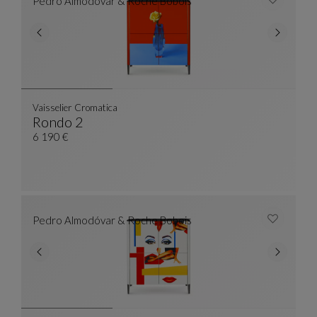
Pedro Almodóvar & Roche Bobois
Vaisselier Cromatica
Rondo 2
Vaisselier Cromatica
Ver Descripción Completa
6 190 €
Pedro Almodóvar & Roche Bobois