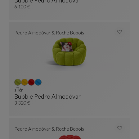
Bubble Pedro Almodóvar
Sofá 3-4 Plazas - Curvo
Ver Descripción Completa
6 100 €
Pedro Almodóvar & Roche Bobois
sillón
Bubble Pedro Almodóvar
Sillón
Ver Descripción Completa
3 320 €
Pedro Almodóvar & Roche Bobois