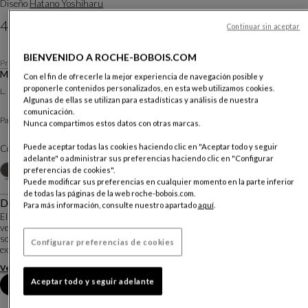
Diseño
Hatano Yoshiharu
4 940 €
Continuar sin aceptar
Precio sin entrega, válido en Península.
BIENVENIDO A ROCHE-BOBOIS.COM
Prix pour un plateau en verre clair
Mesa De Comedor
Con el fin de ofrecerle la mejor experiencia de navegación posible y
Otras dimensiones
proponerle contenidos personalizados, en esta web utilizamos cookies.
L. 180 X A. 75 X P. 100 Cm
Algunas de ellas se utilizan para estadísticas y análisis de nuestra
comunicación.
Pata Axel Epoxy
Pata :
Nunca compartimos estos datos con otras marcas.
Puede aceptar todas las cookies haciendo clic en "Aceptar todo y seguir
Color :
Manganèse
adelante" o administrar sus preferencias haciendo clic en "Configurar
Otros colores
+3
preferencias de cookies".
Puede modificar sus preferencias en cualquier momento en la parte inferior
de todas las páginas de la web roche-bobois.com.
Descripción
Para más información, consulte nuestro apartado
aquí
.
El diseñador Hatano Hyoshiaru diseñó esta mesa de comedor rectangular, a la
vez funcional y de diseño. Su sobre existe en cristal o en cerámica y reposa
sobre una base central hecha de dos tubos de acero cruzados. Dos
Configurar preferencias de cookies
extensiones de 40 cm. permiten ...
Ver más
Descargar la ficha técnica
Aceptar todo y seguir adelante
Reserva una cita en tienda