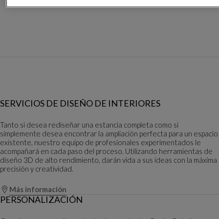
SERVICIOS DE DISEÑO DE INTERIORES
Tanto si desea rediseñar una estancia completa como si
simplemente desea encontrar la ampliación perfecta para un espacio
existente, nuestro equipo de profesionales experimentados le
acompañará en cada paso del proceso. Utilizando herramientas de
diseño 3D de alto rendimiento, darán vida a sus ideas con la máxima
precisión y creatividad.
Más información
PERSONALIZACIÓN