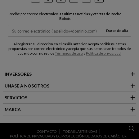
Instagram
Facebook
Pinterest
Youtube
LinkedIn
TikTok
Recibe por correo electrónico las últimas noticias y ofertas de Roche
Bobois
Darse de alta
Al registrar su dirección en el casilla anterior, acepta recibir nuestras
propuestas por correo electrónico y acepta que sus datos sean tratados de
acuerdo con nuestros
Términos de uso
y
Política de privacidad
.
INVERSORES
ÚNASE A NOSOTROS
SERVICIOS
MARCA
CONTACTO
TODAS LAS TIENDAS
POLÍTICA DE PRIVACIDAD Y DE PROTECCIÓN DE DATOS DE CARÁCTER