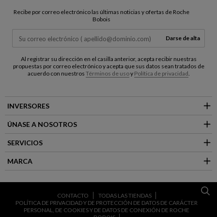
Recibe por correo electrónico las últimas noticias y ofertas de Roche
Bobois
Darse de alta
Al registrar su dirección en el casilla anterior, acepta recibir nuestras
propuestas por correo electrónico y acepta que sus datos sean tratados de
acuerdo con nuestros
Términos de uso
y
Política de privacidad
.
INVERSORES
ÚNASE A NOSOTROS
SERVICIOS
MARCA
CONTACTO
TODAS LAS TIENDAS
POLÍTICA DE PRIVACIDAD Y DE PROTECCIÓN DE DATOS DE CARÁCTER
PERSONAL, DE COOKIES Y DE DATOS DE CONEXIÓN DE ROCHE