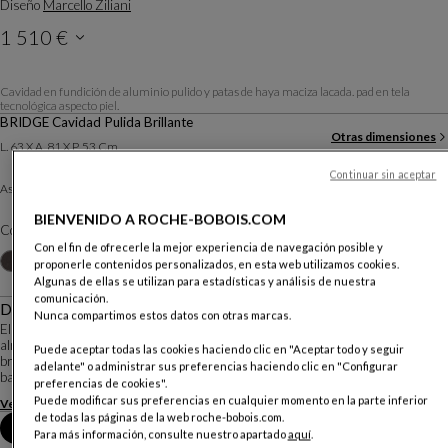
Diseño
Marcello Ziliani
1 510 €
Precio sin entrega, válido en Península.
Cavidad en fundición de aluminio pulido y patas de haya maciza lacada. pad en tela
tecnológica aspecto piel.
BRIDGE Cavidad Pulida Brillante
Otras dimensiones
L. 63 X A. 81 X P. 53 Cm
Continuar sin aceptar
Time
Asiento :
Otros materiales
BIENVENIDO A ROCHE-BOBOIS.COM
Color :
Orange
Con el fin de ofrecerle la mejor experiencia de navegación posible y
Otros colores
+34
proponerle contenidos personalizados, en esta web utilizamos cookies.
Algunas de ellas se utilizan para estadísticas y análisis de nuestra
comunicación.
Descripción
Nunca compartimos estos datos con otras marcas.
El diseñador Marcello Ziliani diseñó Chistera como una serie de variaciones
alrededor de una hermosa carcasa de aluminio fundido, pulido o lacado: silla y
Puede aceptar todas las cookies haciendo clic en "Aceptar todo y seguir
bridge, están disponibles con patas en haya maciza o en diferentes tipos de
adelante" o administrar sus preferencias haciendo clic en "Configurar
base central, tambi...
preferencias de cookies".
Puede modificar sus preferencias en cualquier momento en la parte inferior
Ver más
Descargar la ficha técnica
de todas las páginas de la web roche-bobois.com.
Reserva una cita en tienda
Para más información, consulte nuestro apartado
aquí
.