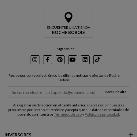
ENCUENTRE UNA TIENDA
ROCHE BOBOIS
Síganos en:
Instagram
Facebook
Pinterest
Youtube
LinkedIn
TikTok
Recibe por correo electrónico las últimas noticias y ofertas de Roche
Bobois
Darse de alta
Al registrar su dirección en el casilla anterior, acepta recibir nuestras
propuestas por correo electrónico y acepta que sus datos sean tratados de
acuerdo con nuestros
Términos de uso
y
Política de privacidad
.
INVERSORES