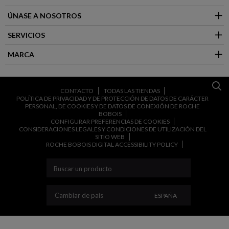
ÚNASE A NOSOTROS
SERVICIOS
MARCA
CONTACTO
TODAS LAS TIENDAS
POLÍTICA DE PRIVACIDAD Y DE PROTECCIÓN DE DATOS DE CARÁCTER
PERSONAL, DE COOKIES Y DE DATOS DE CONEXIÓN DE ROCHE
BOBOIS
CONFIGURAR PREFERENCIAS DE COOKIES
CONSIDERACIONES LEGALES Y CONDICIONES DE UTILIZACIÓN DEL
SITIO WEB
ROCHE BOBOIS DIGITAL ACCESSIBILITY POLICY
CAMBIAR DE PAÍS
Cambiar de país
ESPAÑA