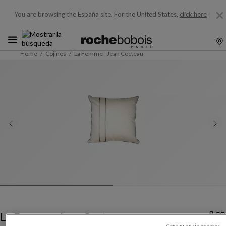
You are browsing the España site.
For the United States,
click here
Home
Cojines
La Femme - Jean Cocteau
La Femme - Jean Cocteau