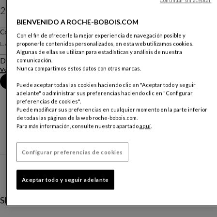
Continuar sin aceptar
290 €
BIENVENIDO A ROCHE-BOBOIS.COM
Precio sin entrega, válido en Península.
Cojin
Con el fin de ofrecerle la mejor experiencia de navegación posible y
L. 65 X A. 65 X P. 65 Cm
proponerle contenidos personalizados, en esta web utilizamos cookies.
Algunas de ellas se utilizan para estadísticas y análisis de nuestra
Descripción
comunicación.
Nunca compartimos estos datos con otras marcas.
Ver más
Reserva una cita en tienda
Puede aceptar todas las cookies haciendo clic en "Aceptar todo y seguir
adelante" o administrar sus preferencias haciendo clic en "Configurar
preferencias de cookies".
Puede modificar sus preferencias en cualquier momento en la parte inferior
de todas las páginas de la web roche-bobois.com.
Para más información, consulte nuestro apartado
aquí
.
Configurar preferencias de cookies
Aceptar todo y seguir adelante
SERVICIOS DE DISEÑO DE INTERIORES