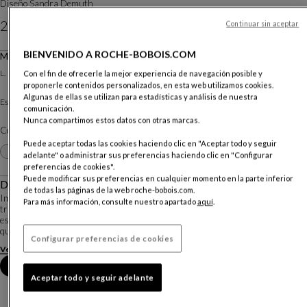
Diseño
Sandra Demuth
2 210 €
Continuar sin aceptar
BIENVENIDO A ROCHE-BOBOIS.COM
Precio sin entrega, válido en Península.
Mesa De Despacho
Otras dimensiones
L. 125 X A. 76,5 X P. 55 Cm
Con el fin de ofrecerle la mejor experiencia de navegación posible y
proponerle contenidos personalizados, en esta web utilizamos cookies.
Algunas de ellas se utilizan para estadísticas y análisis de nuestra
Laca mate - MOVED (321)
Estructura :
comunicación.
Nunca compartimos estos datos con otras marcas.
Color :
Gris-souris
Puede aceptar todas las cookies haciendo clic en "Aceptar todo y seguir
Otros colores
+5
adelante" o administrar sus preferencias haciendo clic en "Configurar
preferencias de cookies".
Puede modificar sus preferencias en cualquier momento en la parte inferior
Descripción
de todas las páginas de la web roche-bobois.com.
Imaginada con libertad por la joven diseñadora Sandra Demuth, las piezas
Para más información, consulte nuestro apartado
aquí
.
trípodes de la colección Moved juegan al paso-murallas. Su desplazamiento
escapa a la atadura del paralelismo y parecen desaparecer detrás de la pared,
que de hecho, es el cuar...
Configurar preferencias de cookies
Ver más
Descargar la ficha técnica
Reserva una cita en tienda
Aceptar todo y seguir adelante