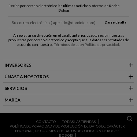
Recibe por correo electrónico las últimas noticias y ofertas de Roche
Bobois
Darse de alta
Al registrar su dirección en el casilla anterior, acepta recibir nuestras
propuestas por correo electrónico y acepta que sus datos sean tratados de
acuerdo con nuestros
Términos de uso
y
Política de privacidad
.
INVERSORES
ÚNASE A NOSOTROS
SERVICIOS
MARCA
CONTACTO
TODAS LAS TIENDAS
POLÍTICA DE PRIVACIDAD Y DE PROTECCIÓN DE DATOS DE CARÁCTER
PERSONAL, DE COOKIES Y DE DATOS DE CONEXIÓN DE ROCHE
BOBOIS