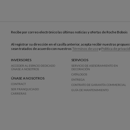
Recibe por correo electrónico las últimas noticias y ofertas de Roche Bobois
Al registrar su dirección en el casilla anterior, acepta recibir nuestras propu
sean tratados de acuerdo con nuestros
Términos de uso
y
Política de privaci
INVERSORES
SERVICIOS
ACCEDER AL ESPACIO DEDICADO
SERVICIO DE ASESORAMIENTO EN
ÚNASE A NOSOTROS
DECORACIÓN
CATÁLOGOS
ÚNASE A NOSOTROS
ENTREGA
CONTRACT
CONTRATO DE GARANTÍA COMMERCIAL
SER FRANQUICIADO
GUÍA DE MANTENIMIENTO
CARRERAS