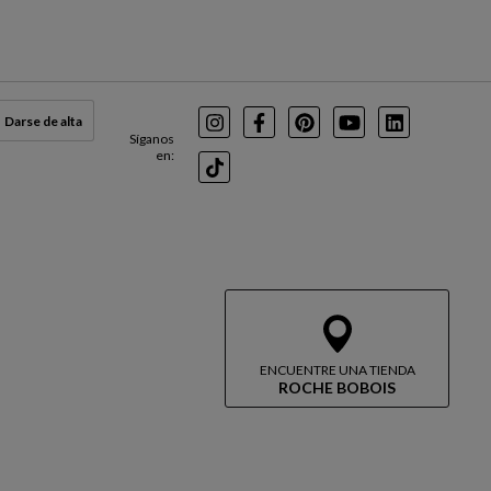
Darse de alta
Instagram
Facebook
Pinterest
Youtube
LinkedIn
Síganos
en:
TikTok
ENCUENTRE UNA TIENDA
ROCHE BOBOIS