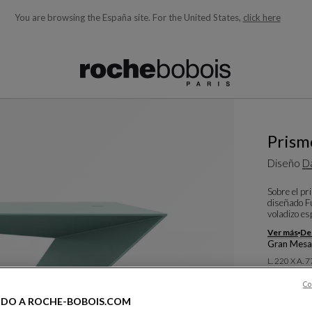
You are browsing the España site.
For the United States,
click here
quí debajo acorde con lo que está buscando)
Prism
Diseño
D
Sobre el pr
diseñado Fu
voladizo es
Ver más
Des
Gran Mesa
L. 220 X A. 
Otras dime
Co
IDO A ROCHE-BOBOIS.COM