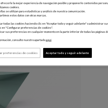
Color :
Vert
e ofrecerle la mejor experiencia de navegación posible y proponerle contenidos persona
lizamos cookies.
llas se utilizan para estadísticas y análisis de nuestra comunicación.
rtimos estos datos con otras marcas.
Personaliz
5 080 €
r todas las cookies haciendo clic en "Aceptar todo y seguir adelante" o administrar s
c en "Configurar preferencias de cookies".
car sus preferencias en cualquier momento en la parte inferior de todas las páginas d
Precio sin e
formación, consulte nuestro apartado
aquí
.
ar preferencias de cookies
Aceptar todo y seguir adelante