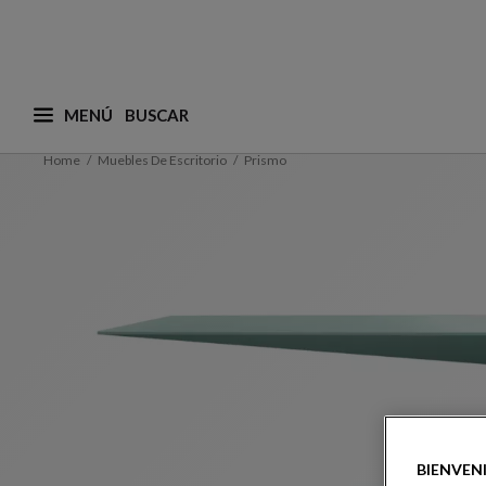
MENÚ
¿Qué está buscando? (adaptamos las sugerencias a
Home
Muebles De Escritorio
Prismo
BIENVEN