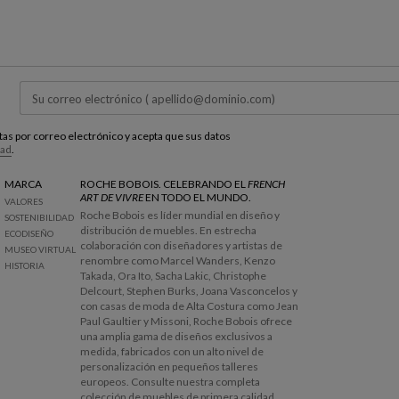
estas por correo electrónico y acepta que sus datos
dad
.
MARCA
ROCHE BOBOIS. CELEBRANDO EL
FRENCH
ART DE VIVRE
EN TODO EL MUNDO.
VALORES
Roche Bobois es líder mundial en diseño y
SOSTENIBILIDAD
distribución de muebles. En estrecha
ECODISEÑO
colaboración con diseñadores y artistas de
MUSEO VIRTUAL
renombre como Marcel Wanders, Kenzo
HISTORIA
Takada, Ora Ito, Sacha Lakic, Christophe
Delcourt, Stephen Burks, Joana Vasconcelos y
con casas de moda de Alta Costura como Jean
Paul Gaultier y Missoni, Roche Bobois ofrece
una amplia gama de diseños exclusivos a
medida, fabricados con un alto nivel de
personalización en pequeños talleres
europeos. Consulte nuestra completa
colección de muebles de primera calidad,