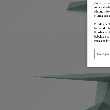
Con el fin d
esta web uti
Algunas de e
Nunca compa
Puede acepta
haciendo cli
Puede modifi
bobois.com.
Para más in
Configur