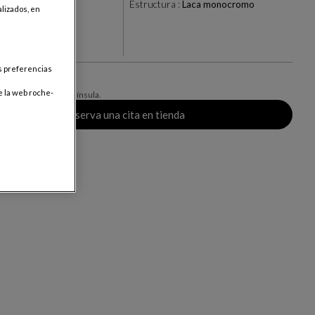
 d'Eau
Estructura :
Laca monocromo
lizados, en
+34
ar
us preferencias
e la web roche-
ntrega, válido en Península.
Reserva una cita en tienda