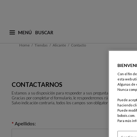
MENÚ
¿Qué está buscando? (adaptamos las sugerencias a
Home
Tiendas
Alicante
Contacto
BIENVEN
Con el fin d
esta web uti
CONTACTARNOS
Algunas de e
Nunca compa
Estamos a su disposición para responder a sus preguntas.
Gracias por completar el formulario, le responderemos rápidamente.
Puede acepta
Salvo indicación contraria, todos los campos son obligatorios.
haciendo cli
Puede modifi
bobois.com.
Para más in
Apellidos: