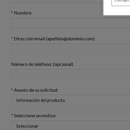
Configur
Nombre:
Dirección email (apellido@dominio.com)
Número de teléfono: (opcional)
Asunto de su solicitud:
Seleccione un motivo