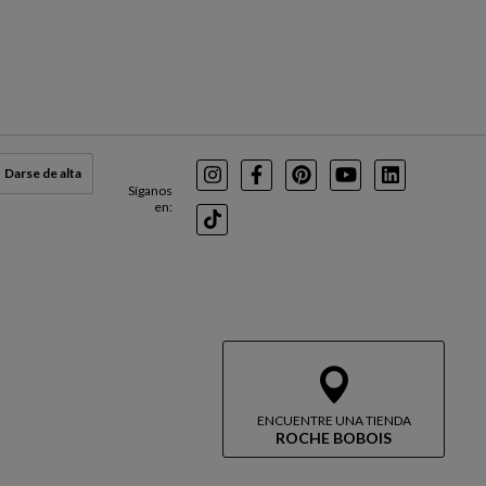
Darse de alta
Instagram
Facebook
Pinterest
Youtube
LinkedIn
Síganos
en:
TikTok
ENCUENTRE UNA TIENDA
ROCHE BOBOIS