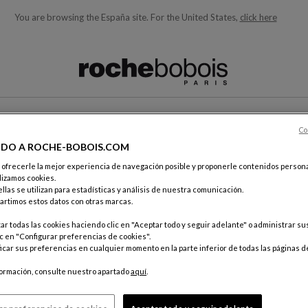
You are browsing the España site.
For the United States,
click here
quí debajo acorde con lo que está buscando)
Co
CONTACTO
IDO A ROCHE-BOBOIS.COM
e ofrecerle la mejor experiencia de navegación posible y proponerle contenidos persona
lizamos cookies.
TA
llas se utilizan para estadísticas y análisis de nuestra comunicación.
rtimos estos datos con otras marcas.
r todas las cookies haciendo clic en "Aceptar todo y seguir adelante" o administrar s
c en "Configurar preferencias de cookies".
car sus preferencias en cualquier momento en la parte inferior de todas las páginas d
Por corr
Servicio 
formación, consulte nuestro apartado
aquí
.
18, rue d
75012 Pa