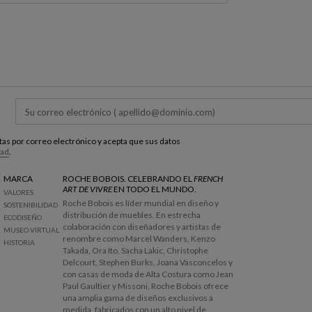
estas por correo electrónico y acepta que sus datos
dad
.
MARCA
ROCHE BOBOIS. CELEBRANDO EL
FRENCH
ART DE VIVRE
EN TODO EL MUNDO.
VALORES
Roche Bobois es líder mundial en diseño y
SOSTENIBILIDAD
distribución de muebles. En estrecha
ECODISEÑO
colaboración con diseñadores y artistas de
MUSEO VIRTUAL
renombre como Marcel Wanders, Kenzo
HISTORIA
Takada, Ora Ito, Sacha Lakic, Christophe
Delcourt, Stephen Burks, Joana Vasconcelos y
con casas de moda de Alta Costura como Jean
Paul Gaultier y Missoni, Roche Bobois ofrece
una amplia gama de diseños exclusivos a
medida, fabricados con un alto nivel de