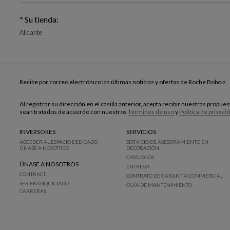
Su tienda:
Alicante
Recibe por correo electrónico las últimas noticias y ofertas de Roche Bobois
Al registrar su dirección en el casilla anterior, acepta recibir nuestras propu
sean tratados de acuerdo con nuestros
Términos de uso
y
Política de privaci
INVERSORES
SERVICIOS
ACCEDER AL ESPACIO DEDICADO
SERVICIO DE ASESORAMIENTO EN
ÚNASE A NOSOTROS
DECORACIÓN
CATÁLOGOS
ÚNASE A NOSOTROS
ENTREGA
CONTRACT
CONTRATO DE GARANTÍA COMMERCIAL
SER FRANQUICIADO
GUÍA DE MANTENIMIENTO
CARRERAS