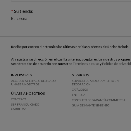
Su tienda:
Barcelona
Recibe por correo electrónico las últimas noticias y ofertas de Roche Bobois
Al registrar su dirección en el casilla anterior, acepta recibir nuestras propu
sean tratados de acuerdo con nuestros
Términos de uso
y
Política de privaci
INVERSORES
SERVICIOS
ACCEDER AL ESPACIO DEDICADO
SERVICIO DE ASESORAMIENTO EN
ÚNASE A NOSOTROS
DECORACIÓN
CATÁLOGOS
ÚNASE A NOSOTROS
ENTREGA
CONTRACT
CONTRATO DE GARANTÍA COMMERCIAL
SER FRANQUICIADO
GUÍA DE MANTENIMIENTO
CARRERAS