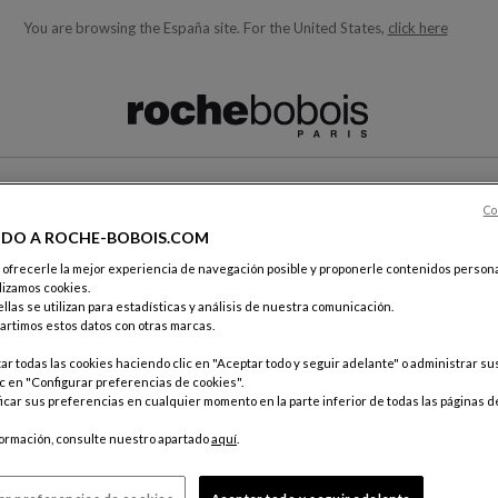
You are browsing the España site.
For the United States,
click here
quí debajo acorde con lo que está buscando)
Co
CONTACTO
IDO A ROCHE-BOBOIS.COM
e ofrecerle la mejor experiencia de navegación posible y proponerle contenidos persona
lizamos cookies.
TA
llas se utilizan para estadísticas y análisis de nuestra comunicación.
rtimos estos datos con otras marcas.
r todas las cookies haciendo clic en "Aceptar todo y seguir adelante" o administrar s
c en "Configurar preferencias de cookies".
car sus preferencias en cualquier momento en la parte inferior de todas las páginas d
Por corr
Servicio 
formación, consulte nuestro apartado
aquí
.
18, rue d
75012 Pa