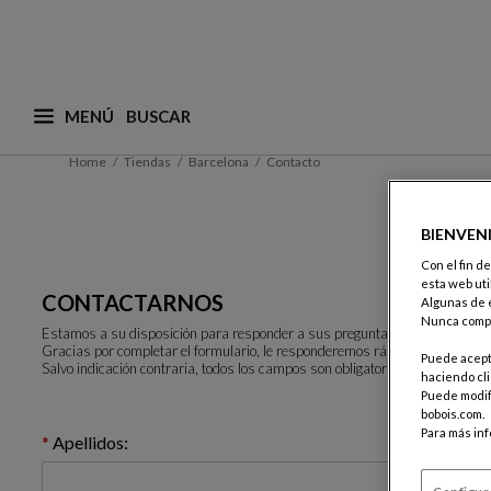
MENÚ
¿Qué está buscando? (adaptamos las sugerencias a
Home
Tiendas
Barcelona
Contacto
BIENVEN
Con el fin d
esta web uti
CONTACTARNOS
Algunas de e
Nunca compa
Estamos a su disposición para responder a sus preguntas.
Gracias por completar el formulario, le responderemos rápidamente.
Puede acepta
Salvo indicación contraria, todos los campos son obligatorios.
haciendo cli
Puede modifi
bobois.com.
Para más in
Apellidos: