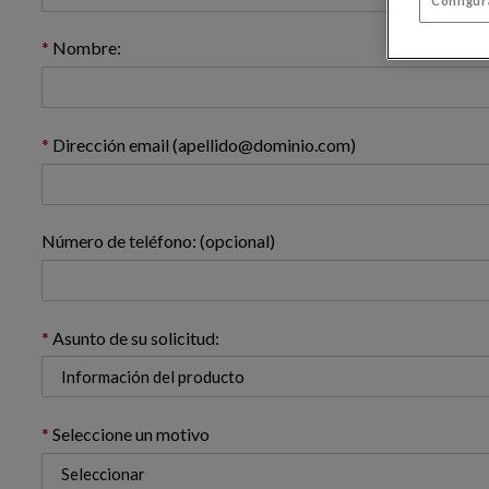
Configur
Nombre:
Dirección email (apellido@dominio.com)
Número de teléfono: (opcional)
Asunto de su solicitud:
Seleccione un motivo