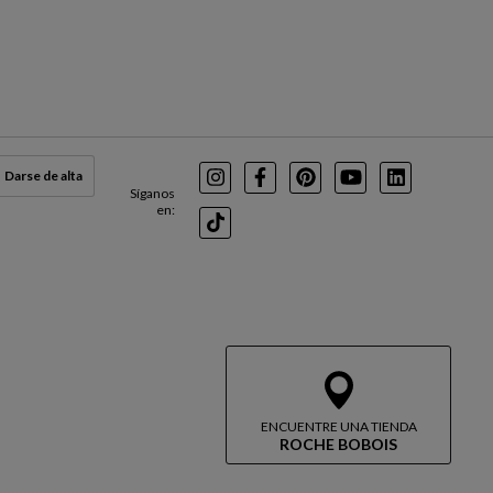
Darse de alta
Instagram
Facebook
Pinterest
Youtube
LinkedIn
Síganos
en:
TikTok
ENCUENTRE UNA TIENDA
ROCHE BOBOIS