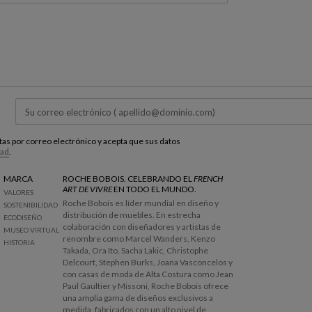
estas por correo electrónico y acepta que sus datos
dad
.
MARCA
ROCHE BOBOIS. CELEBRANDO EL
FRENCH
ART DE VIVRE
EN TODO EL MUNDO.
VALORES
Roche Bobois es líder mundial en diseño y
SOSTENIBILIDAD
distribución de muebles. En estrecha
ECODISEÑO
colaboración con diseñadores y artistas de
MUSEO VIRTUAL
renombre como Marcel Wanders, Kenzo
HISTORIA
Takada, Ora Ito, Sacha Lakic, Christophe
Delcourt, Stephen Burks, Joana Vasconcelos y
con casas de moda de Alta Costura como Jean
Paul Gaultier y Missoni, Roche Bobois ofrece
una amplia gama de diseños exclusivos a
medida, fabricados con un alto nivel de