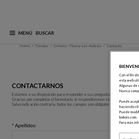
MENÚ
¿Qué está buscando? (adaptamos las sugerencias a
Home
Tiendas
Orléans - Fleury-Les-Aubrais
Contacto
BIENVEN
Con el fin d
esta web uti
CONTACTARNOS
Algunas de e
Nunca compa
Estamos a su disposición para responder a sus preguntas.
Gracias por completar el formulario, le responderemos rápidamente.
Puede acepta
Salvo indicación contraria, todos los campos son obligatorios.
haciendo cli
Puede modifi
bobois.com.
Para más in
Apellidos: