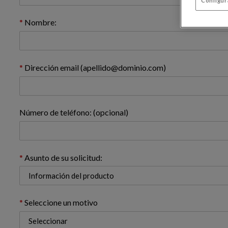
Configur
Nombre:
Dirección email (apellido@dominio.com)
Número de teléfono: (opcional)
Asunto de su solicitud:
Seleccione un motivo