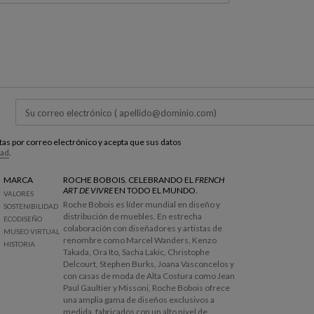
estas por correo electrónico y acepta que sus datos
dad
.
MARCA
ROCHE BOBOIS. CELEBRANDO EL
FRENCH
ART DE VIVRE
EN TODO EL MUNDO.
VALORES
Roche Bobois es líder mundial en diseño y
SOSTENIBILIDAD
distribución de muebles. En estrecha
ECODISEÑO
colaboración con diseñadores y artistas de
MUSEO VIRTUAL
renombre como Marcel Wanders, Kenzo
HISTORIA
Takada, Ora Ito, Sacha Lakic, Christophe
Delcourt, Stephen Burks, Joana Vasconcelos y
con casas de moda de Alta Costura como Jean
Paul Gaultier y Missoni, Roche Bobois ofrece
una amplia gama de diseños exclusivos a
medida, fabricados con un alto nivel de