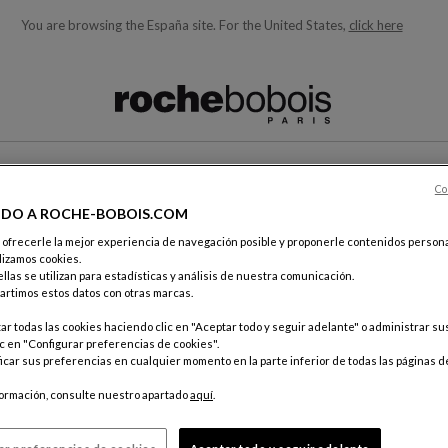
You are browsing the España site.
For the United States,
click here
quí debajo acorde con lo que está buscando)
Co
CONTACTO
IDO A ROCHE-BOBOIS.COM
e ofrecerle la mejor experiencia de navegación posible y proponerle contenidos persona
lizamos cookies.
TA
llas se utilizan para estadísticas y análisis de nuestra comunicación.
rtimos estos datos con otras marcas.
r todas las cookies haciendo clic en "Aceptar todo y seguir adelante" o administrar s
c en "Configurar preferencias de cookies".
car sus preferencias en cualquier momento en la parte inferior de todas las páginas d
Por corr
Servicio 
formación, consulte nuestro apartado
aquí
.
18, rue d
75012 Pa