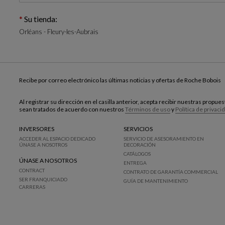
Su tienda:
Orléans - Fleury-les-Aubrais
Recibe por correo electrónico las últimas noticias y ofertas de Roche Bobois
Al registrar su dirección en el casilla anterior, acepta recibir nuestras propu
sean tratados de acuerdo con nuestros
Términos de uso
y
Política de privaci
INVERSORES
SERVICIOS
ACCEDER AL ESPACIO DEDICADO
SERVICIO DE ASESORAMIENTO EN
ÚNASE A NOSOTROS
DECORACIÓN
CATÁLOGOS
ÚNASE A NOSOTROS
ENTREGA
CONTRACT
CONTRATO DE GARANTÍA COMMERCIAL
SER FRANQUICIADO
GUÍA DE MANTENIMIENTO
CARRERAS