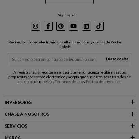
Síganos en:
Instagram
Facebook
Pinterest
Youtube
LinkedIn
TikTok
Recibe por correo electrónico las últimas noticias y ofertas de Roche
Bobois
Darse de alta
Al registrar su dirección en el casilla anterior, acepta recibir nuestras
propuestas por correo electrónico y acepta que sus datos sean tratados de
acuerdo con nuestros
Términos de uso
y
Política de privacidad
.
INVERSORES
ÚNASE A NOSOTROS
SERVICIOS
MARCA