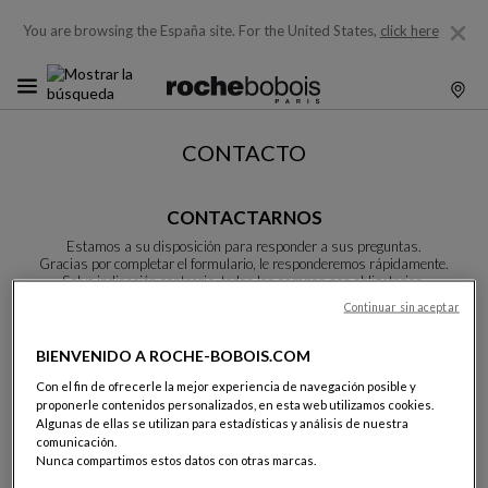
You are browsing the España site.
For the United States,
click here
CONTACTO
CONTACTARNOS
Estamos a su disposición para responder a sus preguntas.
Gracias por completar el formulario, le responderemos rápidamente.
Salvo indicación contraria, todos los campos son obligatorios.
Continuar sin aceptar
Apellidos:
BIENVENIDO A ROCHE-BOBOIS.COM
Con el fin de ofrecerle la mejor experiencia de navegación posible y
proponerle contenidos personalizados, en esta web utilizamos cookies.
Algunas de ellas se utilizan para estadísticas y análisis de nuestra
comunicación.
Nombre:
Nunca compartimos estos datos con otras marcas.