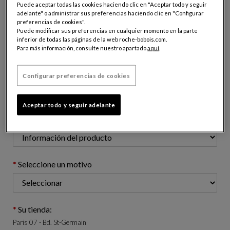
Puede aceptar todas las cookies haciendo clic en "Aceptar todo y seguir
adelante" o administrar sus preferencias haciendo clic en "Configurar
preferencias de cookies".
Dirección email (apellido@dominio.com)
Puede modificar sus preferencias en cualquier momento en la parte
inferior de todas las páginas de la web roche-bobois.com.
Para más información, consulte nuestro apartado
aquí
.
Número de teléfono: (opcional)
Configurar preferencias de cookies
Aceptar todo y seguir adelante
Asunto de su solicitud:
Seleccione un motivo
Su tienda:
Paris 07 - Bd. St-Germain