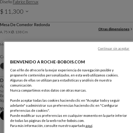
Diseño
Fabrice Berrux
$ 11,300
Precio válido para Panamá, no incluye ITBMS. Aplican condiciones. Por favor contacte a su
Mesa De Comedor Redonda
tienda para mayor información.
Otras dimensiones
A. 75 X ∅. 138 Cm
Fenix
Meseta :
Continuar sin aceptar
Color :
Nero
BIENVENIDO A ROCHE-BOBOIS.COM
Personalizar
Con el fin de ofrecerle la mejor experiencia de navegación posible y
proponerle contenidos personalizados, en esta web utilizamos cookies.
Descripción
Algunas de ellas se utilizan para estadísticas y análisis de nuestra
comunicación.
Aqua es una hazaña discreta: la pureza de su forma esconde los tesoros del
Nunca compartimos estos datos con otras marcas.
savoir - faire desplegados para realizar el loco desafío del diseñador Fabrice
Berrux: crear una base de mármol con la forma dinámica de una gota de
líquido en el momento de s...
Puede aceptar todas las cookies haciendo clic en "Aceptar todo y seguir
adelante" o administrar sus preferencias haciendo clic en "Configurar
Ver más
Descargar la ficha técnica
preferencias de cookies".
Reserva una cita en tienda
Puede modificar sus preferencias en cualquier momento en la parte inferior
de todas las páginas de la web roche-bobois.com.
Para más información, consulte nuestro apartado
aquí
.