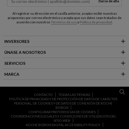
Darse de alta
Al registrar su dirección en el casilla anterior, acepta recibir nuestras
propuestas por correo electrónico y acepta que sus datos sean tratados de
acuerdo con nuestros
Términos de uso
y
Política de privacidad
.
INVERSORES
ÚNASE A NOSOTROS
SERVICIOS
MARCA
CONTACTO
TODAS LAS TIENDAS
POLÍTICA DE PRIVACIDAD Y DE PROTECCIÓN DE DATOS DE CARÁCTER
PERSONAL, DE COOKIES Y DE DATOS DE CONEXIÓN DE ROCHE
BOBOIS
CONFIGURAR PREFERENCIAS DE COOKIES
CONSIDERACIONES LEGALES Y CONDICIONES DE UTILIZACIÓN DEL
SITIO WEB
ROCHE BOBOIS DIGITAL ACCESSIBILITY POLICY